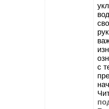
ук
во
св
рук
ва
из
оз
с т
пр
на
Чи
по