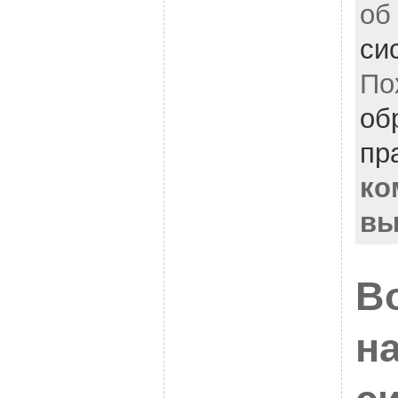
об
си
По
об
пр
ко
вы
В
н