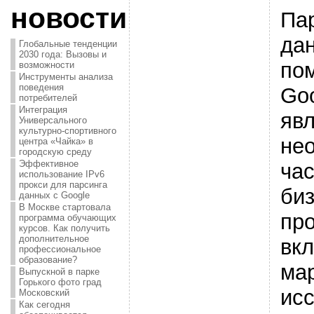
новости
Па
да
Глобальные тенденции
2030 года: Вызовы и
по
возможности
Инструменты анализа
поведения
Go
потребителей
Интеграция
яв
Универсального
культурно-спортивного
не
центра «Чайка» в
городскую среду
Эффективное
ча
использование IPv6
прокси для парсинга
биз
данных с Google
В Москве стартовала
про
программа обучающих
курсов. Как получить
дополнительное
вк
профессиональное
образование?
ма
Выпускной в парке
Горького фото град
ис
Московский
Как сегодня