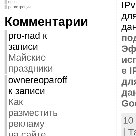
цены
IPv
регистрация
для
Комментарии
да
pro-nad
к
по
записи
Эф
Майские
ис
праздники
е I
ownereoparoff
дл
к записи
да
Как
Go
разместить
10
рекламу
| 
на сайте