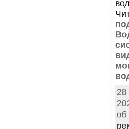
вод
Чи
по
Во
си
ви
мо
во
28
20
об
ре