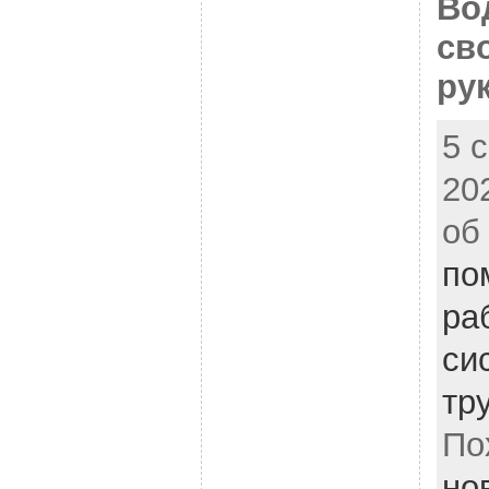
Во
св
ру
5 
20
об
по
ра
си
тр
По
но