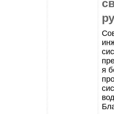
с
р
Со
ин
си
пр
я б
пр
си
во
Бл