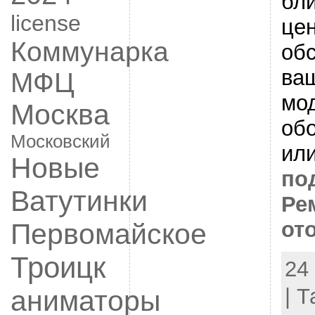
бл
license
це
Коммунарка
об
ва
МФЦ
мо
Москва
об
Московский
или
Новые
по
Ватутинки
Ре
от
Первомайское
Троицк
24
| 
аниматоры