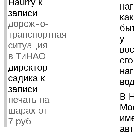
Haurry
к
наг
записи
ка
дорожно-
быт
транспортная
у
ситуация
во
в ТиНАО
ого
директор
наг
садика
к
во
записи
В 
печать на
Мо
шарах от
им
7 руб
ав