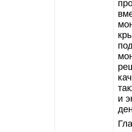
пр
вме
мо
кр
под
мо
ре
кач
та
и 
ден
Гл