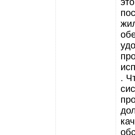
это
пос
жи
об
удо
про
ис
. Ч
си
пр
дол
ка
об