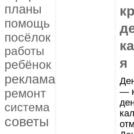
планы
к
помощь
д
посёлок
к
работы
я
ребёнок
реклама
Де
— 
ремонт
де
система
ка
советы
от