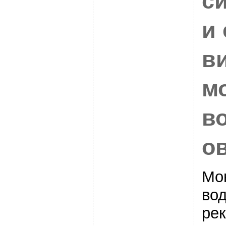
с
и 
в
м
в
о
Мо
во
ре