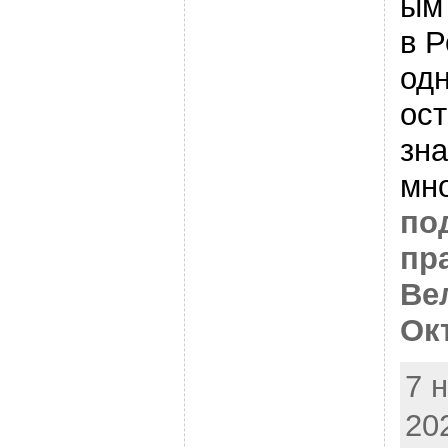
ым
в Р
одн
ост
зн
мно
по
пр
Ве
Ок
7 
20