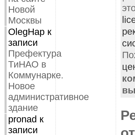
эт
Новой
lic
Москвы
ре
OlegHap
к
записи
си
Префектура
По
ТиНАО в
це
Коммунарке.
ко
Новое
вы
административное
здание
Р
pronad
к
записи
о