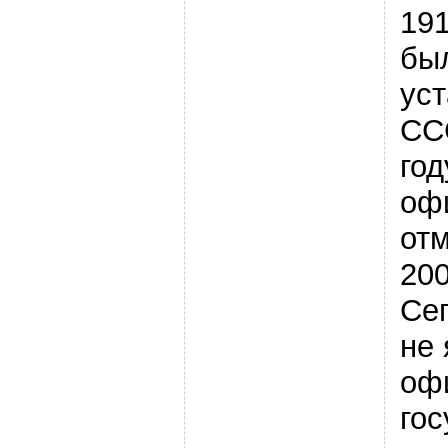
191
бы
уст
СС
год
оф
от
200
Сег
не 
оф
гос