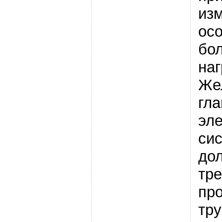
из
ос
бо
наг
Же
гл
эл
си
до
тре
про
тр