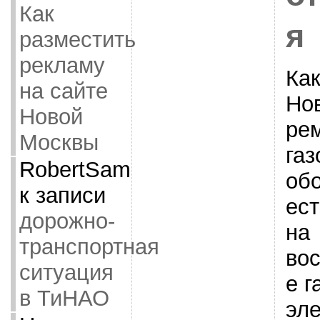
Как
я
разместить
рекламу
Как
на сайте
Но
Новой
ре
Москвы
газ
RobertSam
об
к записи
ес
дорожно-
на
транспортная
во
ситуация
е г
в ТиНАО
эле