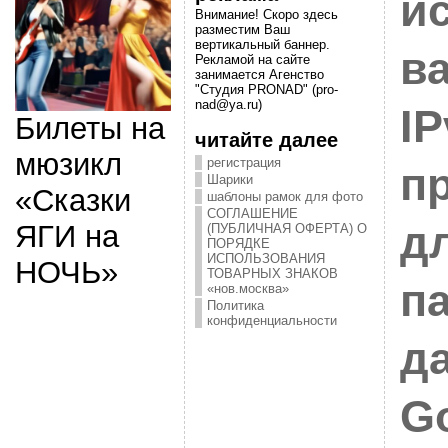
и
Внимание! Скоро здесь
разместим Ваш
вертикальный баннер.
в
Рекламой на сайте
занимается Агенство
"Студия PRONAD" (pro-
nad@ya.ru)
IP
Билеты на
читайте далее
мюзикл
регистрация
п
Шарики
«Сказки
шаблоны рамок для фото
СОГЛАШЕНИЕ
д
ЯГИ на
(ПУБЛИЧНАЯ ОФЕРТА) О
ПОРЯДКЕ
ИСПОЛЬЗОВАНИЯ
НОЧЬ»
ТОВАРНЫХ ЗНАКОВ
п
«нов.москва»
Политика
конфиденциальности
д
G