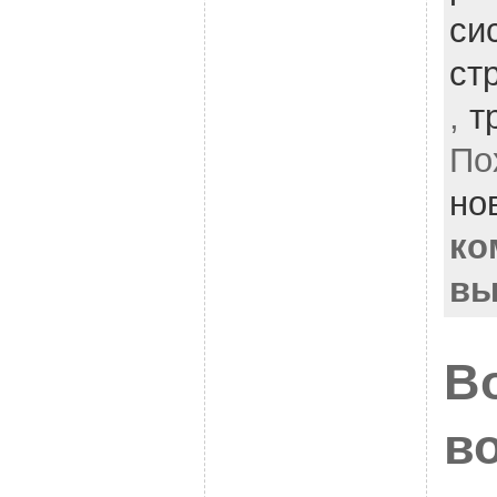
си
ст
,
т
По
но
ко
вы
В
в