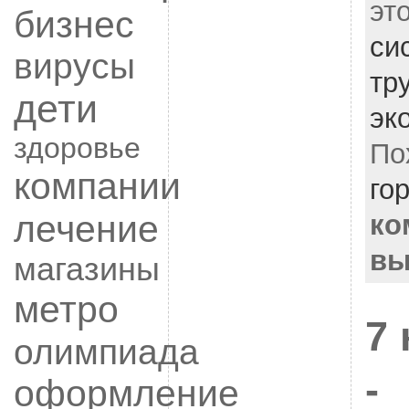
эт
бизнес
си
вирусы
тр
дети
эк
здоровье
По
компании
го
лечение
ко
вы
магазины
метро
7
олимпиада
-
оформление