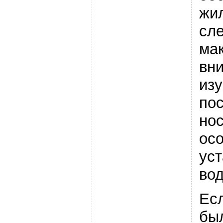
жи
сл
ма
вн
изу
по
нос
ос
уст
во
Ес
бы