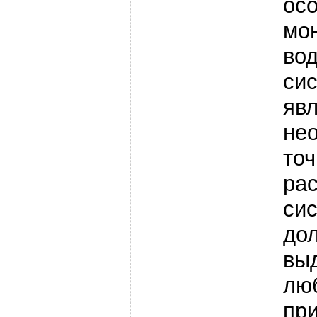
ос
мо
во
си
яв
не
то
рас
си
до
вы
лю
пр