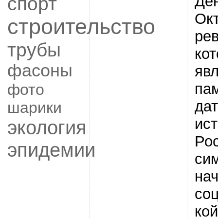
Де
спорт
Ок
строительство
ре
трубы
ко
фасоны
яв
па
фото
дат
шарики
ис
экология
Ро
эпидемии
си
на
со
ко