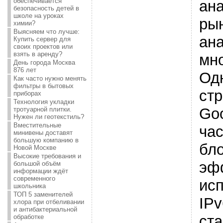
обеспечивается
ан
безопасность детей в
школе на уроках
ры
химии?
Выясняем что лучше:
ана
Купить сервер для
своих проектов или
взять в аренду?
мно
День города Москва
876 лет
Одн
Как часто нужно менять
фильтры в бытовых
стр
приборах
Технология укладки
Goo
тротуарной плитки.
Нужен ли геотекстиль?
Вместительные
ча
минивены доставят
большую компанию в
бло
Новой Москве
Высокие требования и
эф
большой объём
информации ждёт
современного
ис
школьника
ТОП 5 заменителей
IPv
хлора при отбеливании
и антибактериальной
ст
обработке