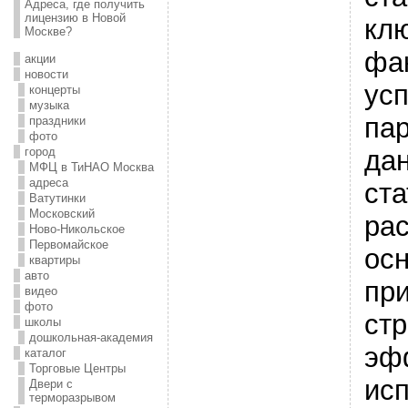
Адреса, где получить
лицензию в Новой
кл
Москве?
фа
акции
новости
ус
концерты
музыка
пар
праздники
фото
дан
город
МФЦ в ТиНАО Москва
адреса
ст
Ватутинки
Московский
ра
Ново-Никольское
Первомайское
ос
квартиры
авто
пр
видео
фото
стр
школы
дошкольная-академия
эф
каталог
Торговые Центры
ис
Двери с
терморазрывом