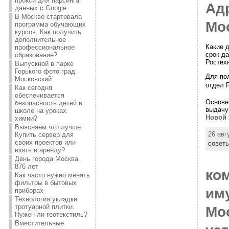
прокси для парсинга
Ад
данных с Google
В Москве стартовала
Мо
программа обучающих
курсов. Как получить
дополнительное
Какие 
профессиональное
срок д
образование?
Ростех
Выпускной в парке
Горького фото град
Для по
Московский
отдел 
Как сегодня
обеспечивается
Основн
безопасность детей в
выдачу
школе на уроках
Новой
химии?
Выясняем что лучше:
26 авг
Купить сервер для
своих проектов или
совет
взять в аренду?
День города Москва
876 лет
ко
Как часто нужно менять
фильтры в бытовых
им
приборах
Технология укладки
тротуарной плитки.
Мо
Нужен ли геотекстиль?
Вместительные