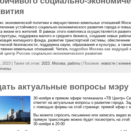
тойчивого социально-экономиче
звития
кс экономической политики и имущественно-земельных отношений Моск
спечение устойчивого социально-экономического развития города и повы
ва жизни его жителей. В рамках этого комплекса осуществляется развит
труктуры, поддержка малого и среднего бизнеса, создание новых рабочи
изация жилищного фонда, развитие транспортной системы, обеспечение
ческой безопасности, поддержка науки, образования и культуры, а такж
твенно-земельных отношений. Читать
подробно Москва как ведущий 
й центр России социально-экономического развития
, 2023 | Также об этом:
2023
,
Москва
,
работы
| Похожие:
новости
|
комме
ючены
дать актуальные вопросы мэру
30 ноября в прямом эфире телеканала «ТВ Центр» Се
ответит на актуальные вопросы о развитии города. З
с помощью формы на этой странице: прямой эфир с 
Вы можете спросить письменно или записать видео в
прямую трансляцию можно будет посмотреть на этой 
30 ноября в 20:00