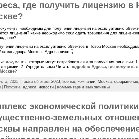
реса, где получить лицензию в
скве?
документы необходимы для получения лицензия на эксплуатацию объект
аётся лицензия? какие необходимо соблюдать требования для лицензиро
надзоре?
лучения лицензии на эксплуатацию объектов в Новой Москве необходимо
Ростехнадзора Москвы. Адреса ниже 👇
ые документы, которые могут потребоваться для получения лицензии: 1.
 лицензии. 2. Учредительные Читать
подробно Адреса, где получить 
 Москве?
уста, 2023 | Также об этом:
2023
,
license
,
компании
,
Москва
,
оформление
ы
| Похожие:
адреса,
новости
|
комментарии выключены
мплекс экономической политики
ущественно-земельных отноше
сквы направлен на обеспечени