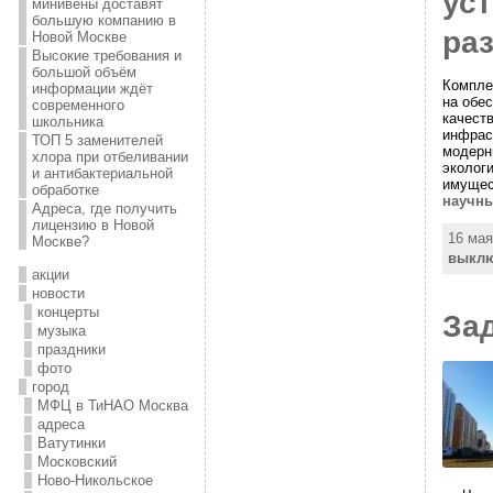
ус
минивены доставят
большую компанию в
ра
Новой Москве
Высокие требования и
большой объём
Компле
информации ждёт
на обе
современного
качест
школьника
инфрас
ТОП 5 заменителей
модерн
хлора при отбеливании
экологи
и антибактериальной
имущес
обработке
научны
Адреса, где получить
лицензию в Новой
16 мая
Москве?
выкл
акции
новости
концерты
За
музыка
праздники
фото
город
МФЦ в ТиНАО Москва
адреса
Ватутинки
Московский
Ново-Никольское