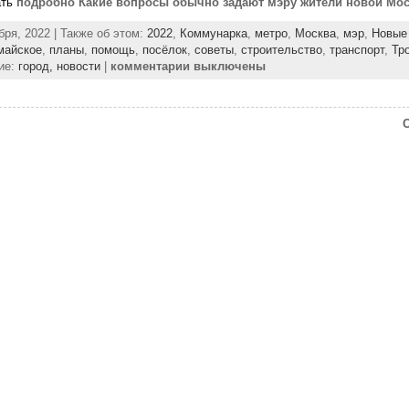
ать
подробно Какие вопросы обычно задают мэру жители новой Мо
бря, 2022 | Также об этом:
2022
,
Коммунарка
,
метро
,
Москва
,
мэр
,
Новые
майское
,
планы
,
помощь
,
посёлок
,
советы
,
строительство
,
транспорт
,
Тр
ие:
город,
новости
|
комментарии выключены
O