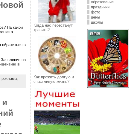
образование
 Новой
праздники
фото
цены
школы
Когда нас перестанут
ов? На какой
травить?
вания в
 обратиться в
 Заявление на
лицензию в
Как прожить долгую и
,
реклама
,
счастливую жизнь?
 и
ний
е