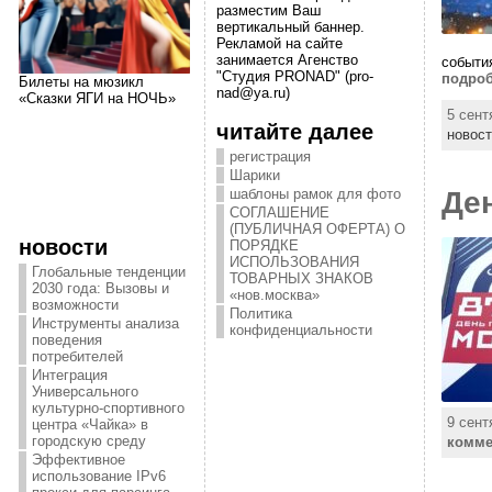
разместим Ваш
вертикальный баннер.
Рекламой на сайте
занимается Агенство
события
"Студия PRONAD" (pro-
подроб
Билеты на мюзикл
nad@ya.ru)
«Сказки ЯГИ на НОЧЬ»
5 сент
читайте далее
новост
регистрация
Шарики
шаблоны рамок для фото
Ден
СОГЛАШЕНИЕ
(ПУБЛИЧНАЯ ОФЕРТА) О
новости
ПОРЯДКЕ
ИСПОЛЬЗОВАНИЯ
Глобальные тенденции
ТОВАРНЫХ ЗНАКОВ
2030 года: Вызовы и
«нов.москва»
возможности
Политика
Инструменты анализа
конфиденциальности
поведения
потребителей
Интеграция
Универсального
культурно-спортивного
9 сент
центра «Чайка» в
городскую среду
комме
Эффективное
использование IPv6