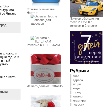
а. Это
Отзывы о качестве
льтурного
Нестле:
й со Читать
Пример объявления
фото 200х200 с
ород,
текстом в 2 строки
Реклама в TELEGRAM
мых ярких и
дый год, с 9
дничный
узыки.
Рубрики
авто
ия в Читать
адреса
акции
Из чего делают Raffaello
видео
дники
|
город
каталог
квартиры
новости