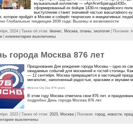
музыкальный коллектив — «АртАгитБригада1430»,
сформированный из бойцов 1430-го гвардейского полк
выступление станет значимой частью масштабного ку
, которое пройдёт в Москве и соберёт творческих и инициативных люде
но Глобальные тенденции 2030 года: Вызовы и возможности
ября, 2024 | Также об этом:
бизнес
,
Москва
,
планы
,
экология
| Похожие:
г
и
|
комментарии выключены
ь города Москва 876 лет
Празднование Дня рождения города Москвы – одно из са
ожидаемых событий для москвичей и гостей столицы. Каж
— 12 сентября, Москва превращается в настоящий праз
мегаполис, наполненный радостью, красками и звуками м
Moscow City Day 876 years
В этом году Москва отметила свои 876 лет, и празднован
подробно День города Москва 876 лет
ября, 2023 | Также об этом:
2023
,
Москва
| Похожие:
город,
новости,
праз
нтарии выключены