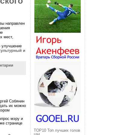
ского
вы направлен
шения
ие
х мест,
е улучшение
культурный и
нтарии
ргей Собянин
адать их можно
мэром
опрос мэру и
же странице
TOP10 Топ лучших голов
ЧМ