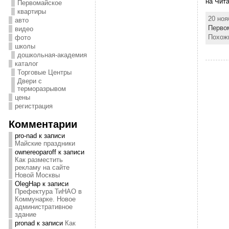
на Чит
Первомайское
квартиры
20 ноя
авто
Перво
видео
Похож
фото
школы
дошкольная-академия
каталог
Торговые Центры
Двери с
терморазрывом
цены
регистрация
Комментарии
pro-nad
к записи
Майские праздники
ownereoparoff
к записи
Как разместить
рекламу на сайте
Новой Москвы
OlegHap
к записи
Префектура ТиНАО в
Коммунарке. Новое
административное
здание
pronad
к записи
Как