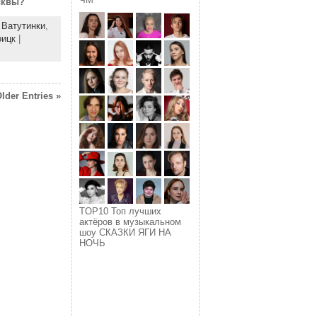
сквы?
 Ватутинки
,
оицк
|
lder Entries »
TOP10 Топ лучших
актёров в музыкальном
шоу СКАЗКИ ЯГИ НА
НОЧЬ