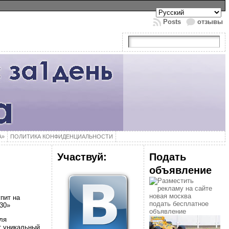
Posts
отзывы
А»
ПОЛИТИКА КОНФИДЕНЦИАЛЬНОСТИ
Участвуй:
Подать
объявление
пит на
подать бесплатное
30»
объявление
ля
т уникальный