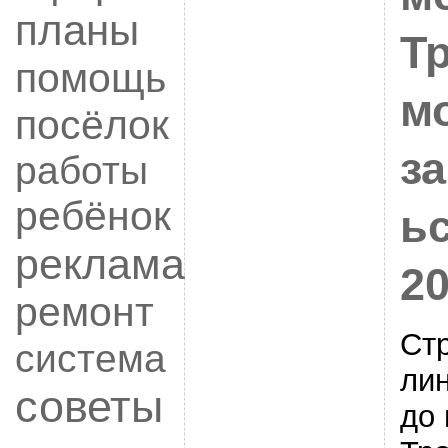
планы
Т
помощь
м
посёлок
з
работы
ребёнок
ьс
реклама
20
ремонт
Ст
система
ли
советы
до 