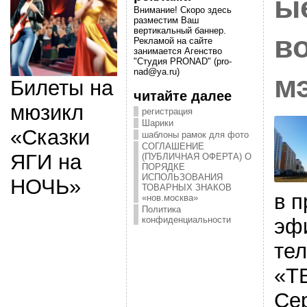
ы
Внимание! Скоро здесь
разместим Ваш
вертикальный баннер.
в
Рекламой на сайте
занимается Агенство
"Студия PRONAD" (pro-
nad@ya.ru)
м
Билеты на
читайте далее
мюзикл
регистрация
Шарики
«Сказки
шаблоны рамок для фото
СОГЛАШЕНИЕ
ЯГИ на
(ПУБЛИЧНАЯ ОФЕРТА) О
ПОРЯДКЕ
ИСПОЛЬЗОВАНИЯ
НОЧЬ»
ТОВАРНЫХ ЗНАКОВ
в 
«нов.москва»
Политика
эф
конфиденциальности
те
«Т
Се