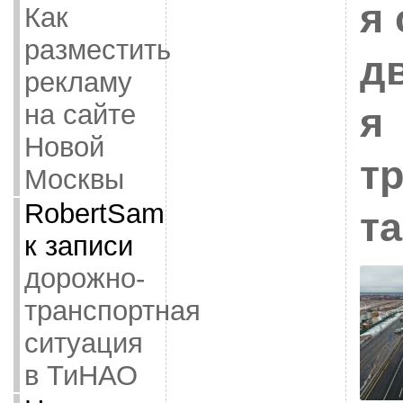
я 
Как
разместить
д
рекламу
на сайте
я
Новой
т
Москвы
RobertSam
та
к записи
дорожно-
транспортная
ситуация
в ТиНАО