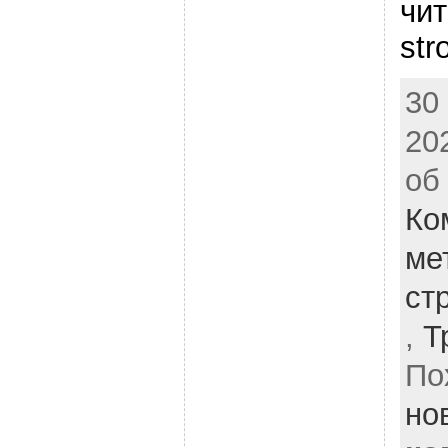
чит
str
30
20
об
Ко
ме
ст
,
Т
По
но