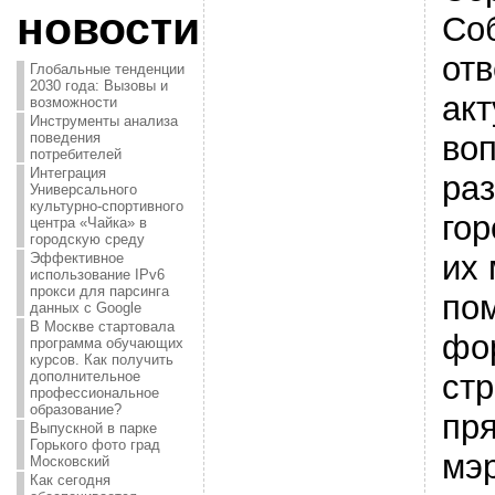
новости
Со
отв
Глобальные тенденции
2030 года: Вызовы и
ак
возможности
Инструменты анализа
во
поведения
потребителей
Интеграция
ра
Универсального
культурно-спортивного
гор
центра «Чайка» в
городскую среду
их 
Эффективное
использование IPv6
прокси для парсинга
по
данных с Google
В Москве стартовала
фо
программа обучающих
курсов. Как получить
стр
дополнительное
профессиональное
образование?
пр
Выпускной в парке
Горького фото град
мэ
Московский
Как сегодня