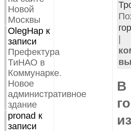
Тр
Новой
По
Москвы
го
OlegHap
к
|
записи
ко
Префектура
вы
ТиНАО в
Коммунарке.
Новое
В
административное
г
здание
pronad
к
и
записи