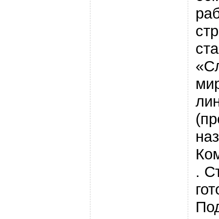
ра
стр
ст
«С
ми
ли
(пр
наз
Ко
. С
гот
По