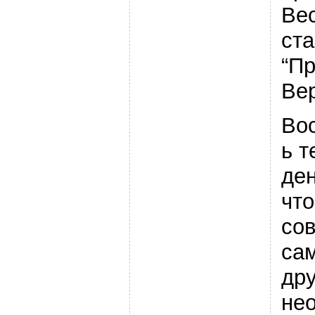
Ве
ст
“Пр
Вер
Во
ь 
де
чт
со
са
др
не