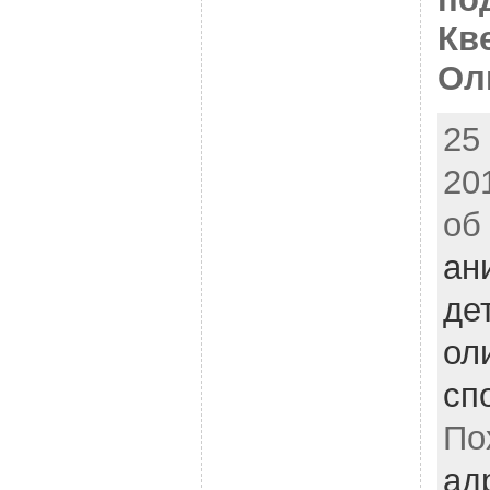
Кв
Ол
25
20
об
ан
де
ол
сп
По
ад