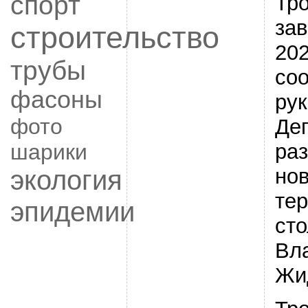
спорт
Тр
за
строительство
202
трубы
со
фасоны
ру
фото
Де
шарики
ра
но
экология
те
эпидемии
ст
Вл
Жи