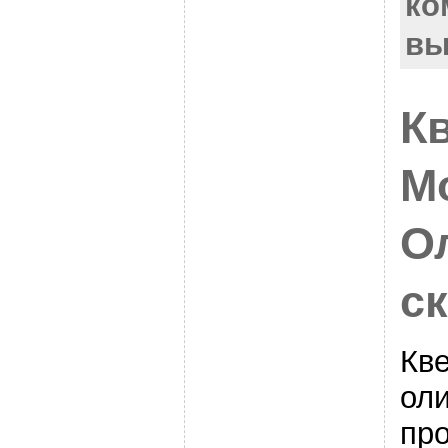
ко
вы
К
М
О
с
Кве
ол
про