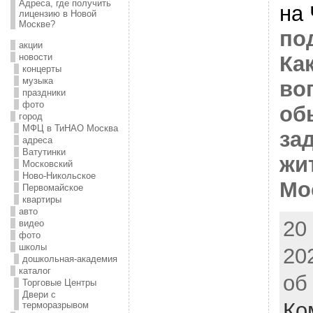
Адреса, где получить
на 
лицензию в Новой
Москве?
по
акции
новости
Ка
концерты
музыка
во
праздники
фото
об
город
МФЦ в ТиНАО Москва
за
адреса
Ватутинки
жи
Московский
Ново-Никольское
Мо
Первомайское
квартиры
авто
20
видео
фото
школы
20
дошкольная-академия
каталог
об
Торговые Центры
Двери с
Ко
терморазрывом