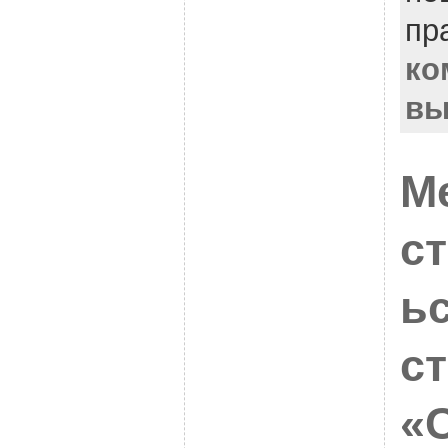
пр
ко
вы
М
с
ь
с
«