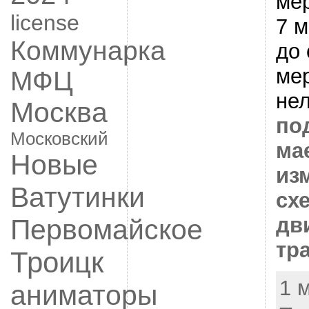
ме
license
7 м
Коммунарка
до
ме
МФЦ
нел
Москва
по
Московский
ма
Новые
из
Ватутинки
сх
дв
Первомайское
тр
Троицк
1 м
аниматоры