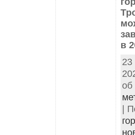
го
Тр
мо
за
в 2
23
20
об
ме
| 
го
но