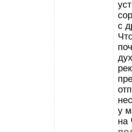
уст
со
с д
Чт
поч
дух
рек
пр
отп
не
у м
на 
по