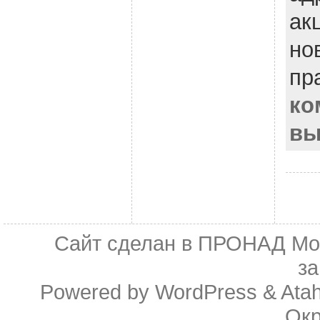
ак
но
пр
ко
вы
Сайт сделан в
ПРОНАД Мо
з
Powered by
WordPress
&
Ata
Ок