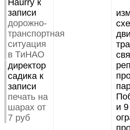
Haurry
к
записи
из
дорожно-
сх
транспортная
дв
ситуация
тра
в ТиНАО
свя
ре
директор
пр
садика
к
па
записи
Поб
печать на
и 9
шарах от
огр
7 руб
про