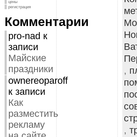
цены
регистрация
ме
Комментарии
Мо
Но
pro-nad
к
Ва
записи
Майские
Пе
праздники
,
п
ownereoparoff
по
к записи
по
Как
со
разместить
ст
рекламу
,
т
на сайте