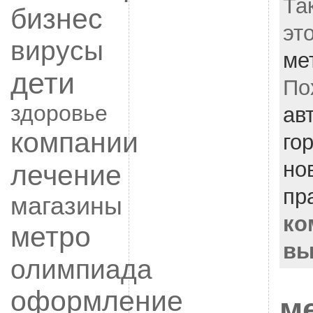
Та
бизнес
эт
вирусы
ме
дети
По
здоровье
ав
компании
го
но
лечение
пр
магазины
ко
метро
вы
олимпиада
оформление
м