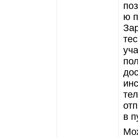
по
ю п
За
тес
уча
пол
дос
инс
те
от
в п
Мо