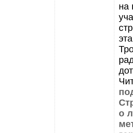
на 
уча
стр
эта
Тро
рад
дот
Чи
по
Ст
о 
ме