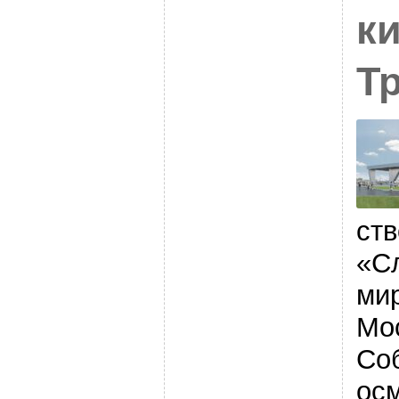
к
Т
ств
«С
ми
Мо
Со
ос