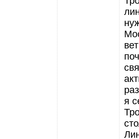
Тр
ли
ну
Мо
вет
поч
св
акт
ра
я с
Тро
ст
Ли