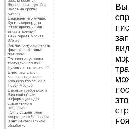
обеспечивается
Вы
безопасность детей в
школе на уроках
химии?
сп
Выясняем что лучше:
Купить сервер для
пи
своих проектов или
взять в аренду?
зап
День города Москва
876 лет
ви
Как часто нужно менять
фильтры в бытовых
приборах
мэ
Технология укладки
тротуарной плитки.
тр
Нужен ли геотекстиль?
Вместительные
мо
минивены доставят
большую компанию в
Новой Москве
пос
Высокие требования и
большой объём
это
информации ждёт
современного
стр
школьника
ТОП 5 заменителей
хлора при отбеливании
ноя
и антибактериальной
обработке