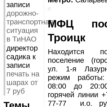
записи
дорожно-
транспортная
МФЦ пос
ситуация
Троицк
в ТиНАО
директор
Находится п
садика
к
поселение (гор
записи
ул. 1-я Лазур
печать на
режим работы
шарах от
08:00 до 20:0
7 руб
горячей линии +
77-77 и.о. рук
Темы