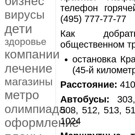
бизнес
телефон горяче
вирусы
(495) 777-77-77
дети
Как добра
здоровье
общественном т
компании
остановка Кр
лечение
(45-й километ
магазины
Расстояние:
410
метро
Автобусы:
303,
олимпиада
508, 512, 513, 51
оформление
1024