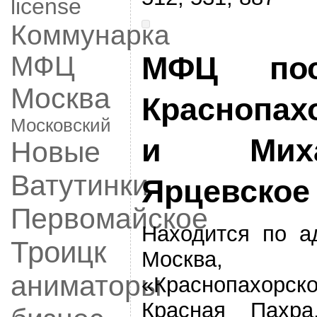
license
Коммунарка
МФЦ
МФЦ пос
Москва
Краснопах
Московский
и Михай
Новые
Ватутинки
Ярцевское
Первомайское
Находится по а
Троицк
Москва, по
аниматоры
«Краснопахорс
Красная Пахр