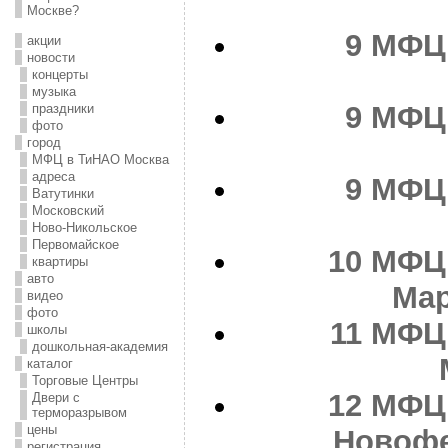
Москве?
9
МФЦ 
акции
новости
концерты
музыка
9
МФЦ 
праздники
фото
город
МФЦ в ТиНАО Москва
адреса
9
МФЦ 
Ватутинки
Московский
Ново-Никольское
Первомайское
10
МФЦ 
квартиры
авто
Ма
видео
фото
11
МФЦ 
школы
дошкольная-академия
каталог
Торговые Центры
12
МФЦ 
Двери с
терморазрывом
цены
Новофе
регистрация