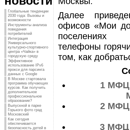
новости
Москвы.
Глобальные тенденции
Далее привед
2030 года: Вызовы и
возможности
офисов «Мои до
Инструменты анализа
поведения
поселениях
потребителей
Интеграция
Универсального
телефоны горячи
культурно-спортивного
центра «Чайка» в
том, как добрать
городскую среду
Эффективное
использование IPv6
С
прокси для парсинга
данных с Google
В Москве стартовала
1
МФЦ 
программа обучающих
курсов. Как получить
дополнительное
профессиональное
образование?
2
МФЦ 
Выпускной в парке
Горького фото град
Московский
Как сегодня
обеспечивается
3
МФЦ 
безопасность детей в