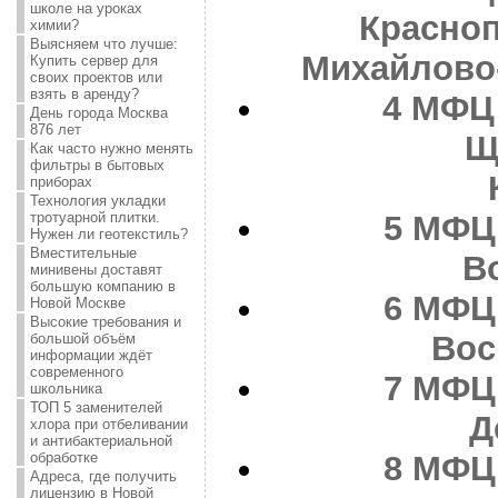
школе на уроках
Красноп
химии?
Выясняем что лучше:
Михайлово
Купить сервер для
своих проектов или
взять в аренду?
4
МФЦ 
День города Москва
876 лет
Щ
Как часто нужно менять
фильтры в бытовых
приборах
Технология укладки
тротуарной плитки.
5
МФЦ 
Нужен ли геотекстиль?
Вместительные
В
минивены доставят
большую компанию в
6
МФЦ 
Новой Москве
Высокие требования и
Вос
большой объём
информации ждёт
современного
7
МФЦ 
школьника
ТОП 5 заменителей
Д
хлора при отбеливании
и антибактериальной
обработке
8
МФЦ 
Адреса, где получить
лицензию в Новой