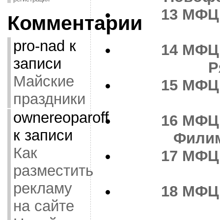
13
МФЦ 
Комментарии
pro-nad
к
14
МФЦ 
записи
Р
Майские
15
МФЦ 
праздники
ownereoparoff
16
МФЦ 
к записи
Фили
Как
17
МФЦ 
разместить
рекламу
18
МФЦ 
на сайте