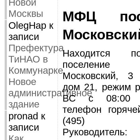
Новой
Москвы
МФЦ пос
OlegHap
к
Московски
записи
Префектура
Находится п
ТиНАО в
поселение 
Коммунарке.
Московский, 3 
Новое
дом 21, режим 
административное
ВС с 08:00 
здание
телефон горяче
pronad
к
(495) 77
записи
Руководитель: 
Как