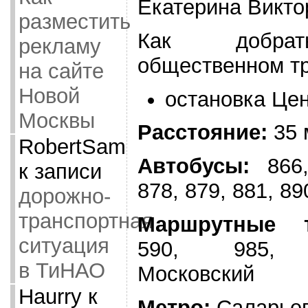
Екатерина Викто
разместить
Как добра
рекламу
общественном т
на сайте
Новой
остановка Цен
Москвы
Расстояние:
35 
RobertSam
Автобусы:
866,
к записи
878, 879, 881, 89
дорожно-
транспортная
Маршрутные т
ситуация
590, 985, З
в ТиНАО
Московский
Haurry
к
Метро:
Саларьев