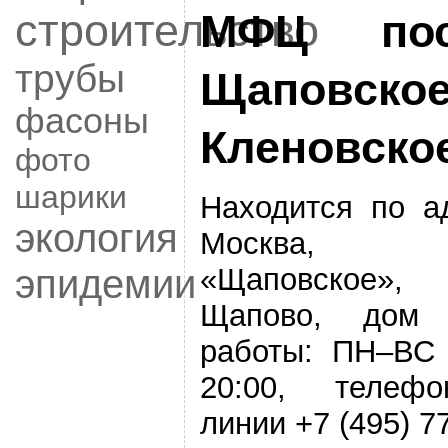
строительство
МФЦ пос
трубы
Щаповс
фасоны
Кленовско
фото
шарики
Находится по а
экология
Москва, по
«Щаповское»
эпидемии
Щапово, дом
работы: ПН–ВС 
20:00, телеф
линии +7 (495) 7