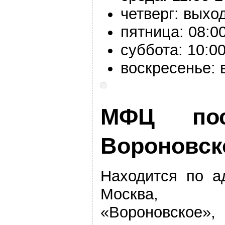
четверг: выхо
пятница:
08:0
суббота:
10:0
воскресенье:
МФЦ пос
Вороновск
Находится по а
Москва, по
«Вороновско