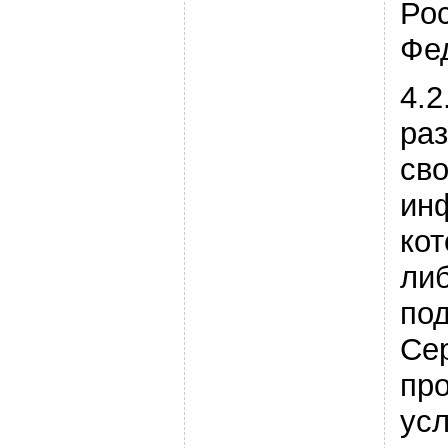
Ро
Фе
4.2
ра
св
ин
ко
ли
по
Се
про
усл