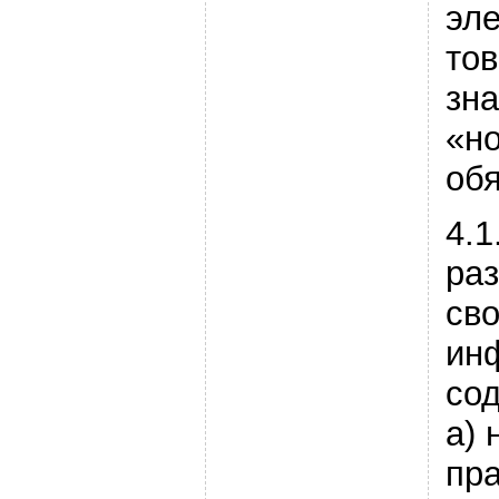
эл
тов
зна
«но
обя
4.1
ра
св
ин
со
a)
пр