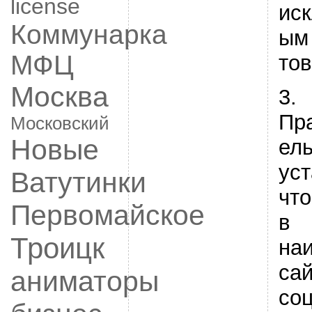
license
ис
Коммунарка
ым
МФЦ
тов
Москва
3.
Пр
Московский
Новые
ел
уст
Ватутинки
что
Первомайское
в
Троицк
на
сай
аниматоры
со