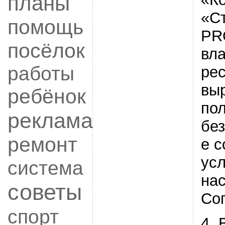
планы
«С
помощь
PR
посёлок
вл
работы
ре
вы
ребёнок
пол
реклама
без
ремонт
е с
ус
система
на
советы
Со
спорт
4.