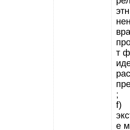
рел
этн
не
вр
пр
т 
ид
рас
пр
;
f)
эк
е 