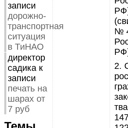
Ро
записи
РФ)
дорожно-
(св
транспортная
№ 
ситуация
Ро
в ТиНАО
РФ)
директор
2. 
садика
к
рос
записи
гра
печать на
за
шарах от
тва
7 руб
147
Темы
122