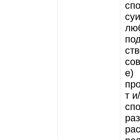
сп
суи
лю
по
ств
со
e)
пр
т и
спо
ра
рас