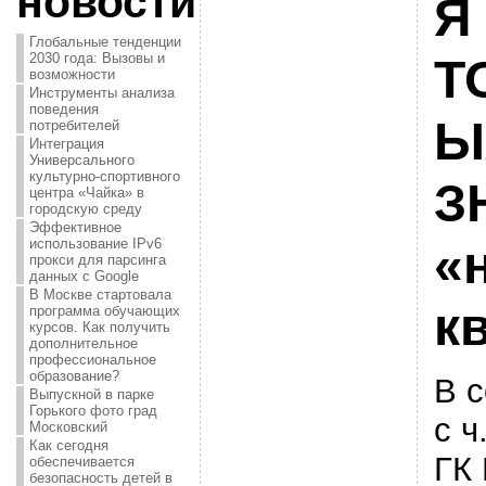
новости
Я
Глобальные тенденции
2030 года: Вызовы и
Т
возможности
Инструменты анализа
поведения
Ы
потребителей
Интеграция
Универсального
культурно-спортивного
З
центра «Чайка» в
городскую среду
Эффективное
использование IPv6
«
прокси для парсинга
данных с Google
В Москве стартовала
к
программа обучающих
курсов. Как получить
дополнительное
профессиональное
образование?
В с
Выпускной в парке
Горького фото град
с ч
Московский
Как сегодня
ГК
обеспечивается
безопасность детей в