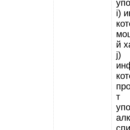
уп
i) 
кот
мо
й х
j)
ин
кот
пр
т
уп
алк
сп