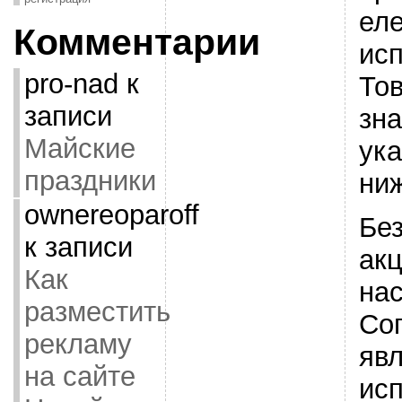
ел
Комментарии
ис
pro-nad
к
То
записи
зна
Майские
ук
праздники
ни
ownereoparoff
Бе
к записи
ак
Как
на
разместить
Со
рекламу
яв
на сайте
ис