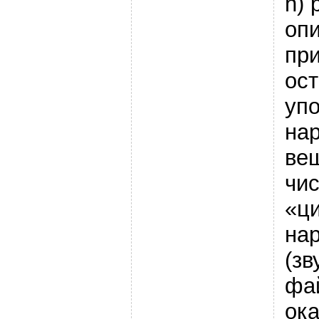
h) 
оп
пр
ост
уп
нар
вещ
чи
«ц
нар
(зв
фа
ок