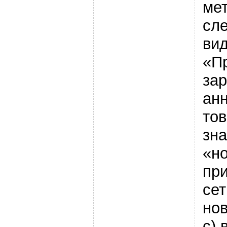
мет
сл
вид
«П
зар
ан
то
зна
«н
пр
сет
нов
c) 