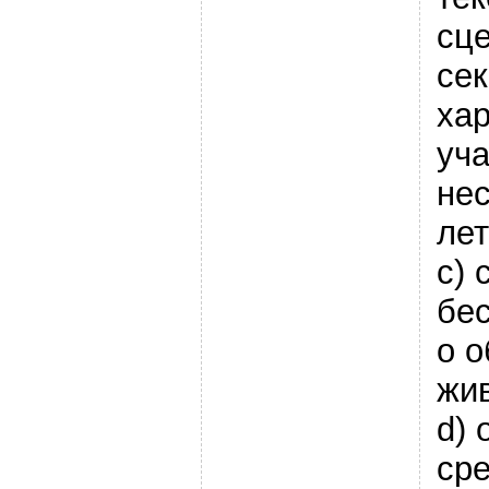
сц
сек
хар
уч
не
лет
c) 
бе
о 
жи
d) 
сре