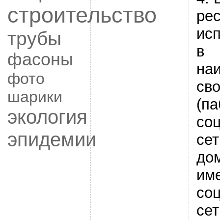
строительство
рес
ис
трубы
в
фасоны
на
фото
сво
шарики
(па
экология
со
эпидемии
сет
до
име
со
сет