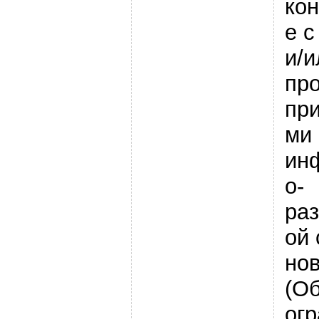
ко
е 
и/и
про
пр
ми
ин
о-
ра
ой 
нов
(О
ог