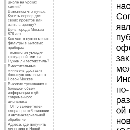
школе на уроках
на
химии?
Выясняем что лучше:
Со
Купить сервер для
своих проектов или
яв
взять в аренду?
День города Москва
876 лет
пу
Как часто нужно менять
фильтры в бытовых
оф
приборах
Технология укладки
за
тротуарной плитки.
Нужен ли геотекстиль?
ме
Вместительные
минивены доставят
большую компанию в
Ин
Новой Москве
Высокие требования и
но-
большой объём
информации ждёт
ра
современного
школьника
ТОП 5 заменителей
ой 
хлора при отбеливании
и антибактериальной
нов
обработке
Адреса, где получить
лицензию в Новой