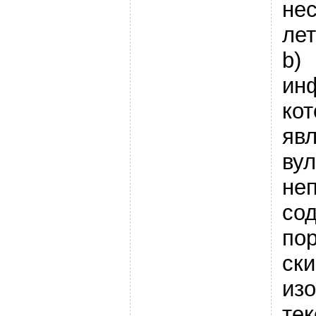
не
лет
b)
ин
кот
яв
вул
не
со
по
ски
из
тек