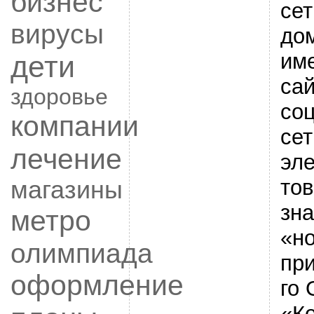
бизнес
сет
вирусы
до
име
дети
сай
здоровье
со
компании
сет
лечение
эл
тов
магазины
зна
метро
«но
олимпиада
пр
оформление
го
«К