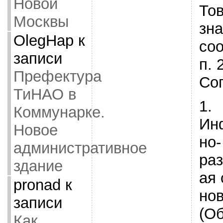
Новой
То
Москвы
зна
OlegHap
к
соо
записи
п. 
Префектура
Со
ТиНАО в
1.
Коммунарке.
Ин
Новое
но-
административное
ра
здание
ая 
pronad
к
нов
записи
(О
Как