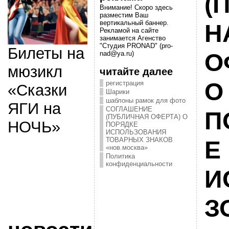
(
Внимание! Скоро здесь
разместим Ваш
вертикальный баннер.
Н
Рекламой на сайте
занимается Агенство
"Студия PRONAD" (pro-
Билеты на
О
nad@ya.ru)
мюзикл
читайте далее
О
регистрация
«Сказки
Шарики
шаблоны рамок для фото
ЯГИ на
СОГЛАШЕНИЕ
П
(ПУБЛИЧНАЯ ОФЕРТА) О
НОЧЬ»
ПОРЯДКЕ
ИСПОЛЬЗОВАНИЯ
ТОВАРНЫХ ЗНАКОВ
Е
«нов.москва»
Политика
конфиденциальности
И
З