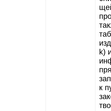
ще
про
та
та
изд
k) 
ин
пр
за
к п
за
тв