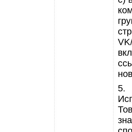
ко
гр
ст
VK
вк
сс
нов
5.
Ис
То
зна
сп