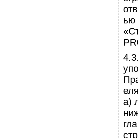
отв
ью
«С
PR
4.3
уп
Пр
еля
a) 
ни
гла
ст