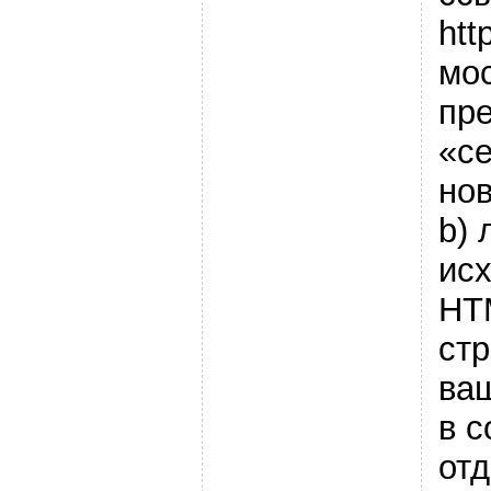
htt
мос
пр
«се
нов
b) 
ис
HT
ст
ваш
в с
отд