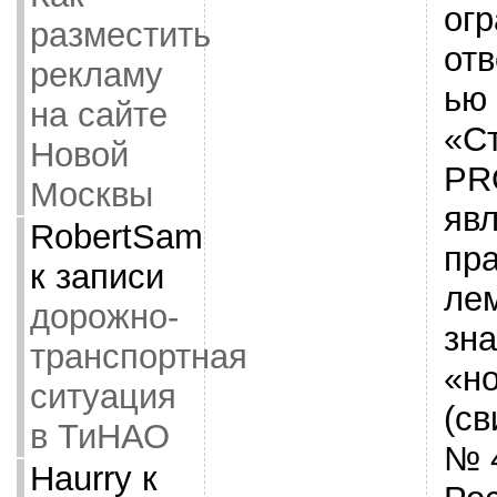
ог
разместить
отв
рекламу
ью
на сайте
«С
Новой
PR
Москвы
яв
RobertSam
пр
к записи
ле
дорожно-
зна
транспортная
«н
ситуация
(св
в ТиНАО
№ 
Haurry
к