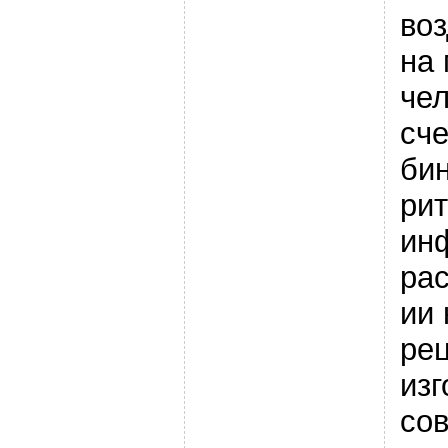
во
на 
чел
сче
би
рит
ин
ра
ии 
ре
изг
сов