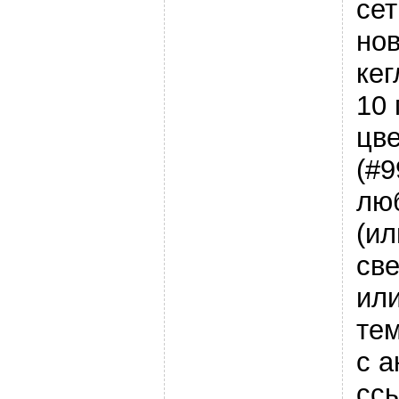
сет
нов
кег
10 
цв
(#9
лю
(ил
св
ил
те
с а
сс