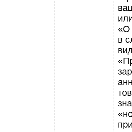
ваш
ил
«О
в 
вид
«П
зар
ан
то
зна
«н
пр