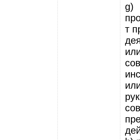
g)
пр
т 
де
ил
сов
ин
ил
рук
со
пр
дей