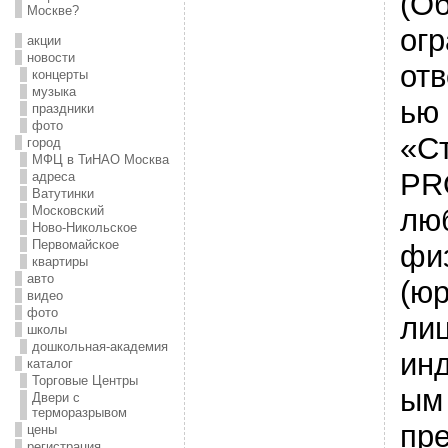
(О
Москве?
ог
акции
новости
отв
концерты
музыка
ью
праздники
фото
«С
город
МФЦ в ТиНАО Москва
PR
адреса
Ватутинки
лю
Московский
Ново-Никольское
Первомайское
фи
квартиры
авто
(ю
видео
фото
ли
школы
дошкольная-академия
ин
каталог
Торговые Центры
ым
Двери с
терморазрывом
пр
цены
регистрация