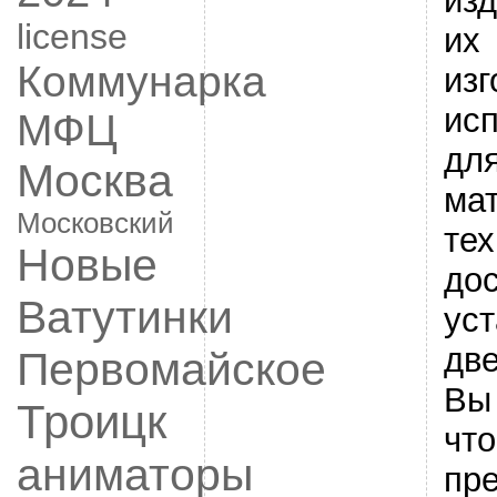
изд
license
их
Коммунарка
изг
ис
МФЦ
для
Москва
ма
Московский
тех
Новые
дос
Ватутинки
уст
две
Первомайское
Вы
Троицк
что
аниматоры
пр