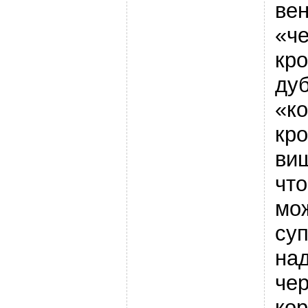
вен
«ч
кро
дуб
«к
кро
виш
что
мо
суп
на
че
ко