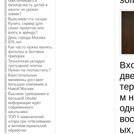
обеспечивается
безопасность детей в
школе на уроках
химии?
Выясняем что лучше:
Купить сервер для
своих проектов или
взять в аренду?
День города Москва
876 лет
Как часто нужно менять
фильтры в бытовых
приборах
Технология укладки
Вх
тротуарной плитки.
Нужен ли геотекстиль?
две
Вместительные
минивены доставят
те
большую компанию в
Новой Москве
Высокие требования и
м н
большой объём
информации ждёт
од
современного
школьника
во
ТОП 5 заменителей
хлора при отбеливании
и антибактериальной
ых,
обработке