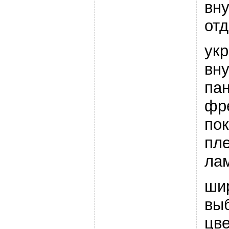
вн
от
ук
вн
па
фр
по
пл
ла
ши
вы
цве