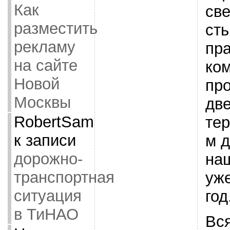
Как
св
разместить
сть
рекламу
пр
на сайте
ко
Новой
пр
Москвы
две
RobertSam
те
к записи
м д
дорожно-
на
транспортная
уж
ситуация
год
в ТиНАО
Вс