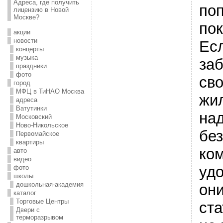
Адреса, где получить
по
лицензию в Новой
Москве?
пок
акции
новости
Ес
концерты
музыка
заб
праздники
фото
св
город
МФЦ в ТиНАО Москва
жи
адреса
Ватутинки
на
Московский
Ново-Никольское
без
Первомайское
квартиры
ко
авто
видео
удо
фото
школы
дошкольная-академия
они
каталог
Торговые Центры
ста
Двери с
терморазрывом