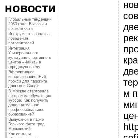
но
новости
со
Глобальные тенденции
две
2030 года: Вызовы и
возможности
Инструменты анализа
ре
поведения
потребителей
пр
Интеграция
Универсального
кр
культурно-спортивного
центра «Чайка» в
городскую среду
две
Эффективное
использование IPv6
те
прокси для парсинга
данных с Google
м п
В Москве стартовала
программа обучающих
курсов. Как получить
ми
дополнительное
профессиональное
це
образование?
Выпускной в парке
htt
Горького фото град
Московский
Как сегодня
sof