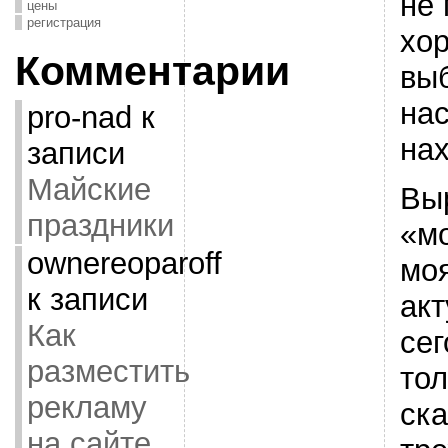
не 
цены
регистрация
хо
Комментарии
вы
на
pro-nad
к
нах
записи
Майские
Вы
праздники
«м
ownereoparoff
мо
к записи
акт
Как
сег
разместить
тол
рекламу
ска
на сайте