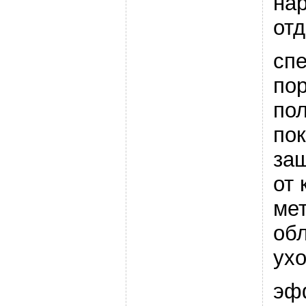
на
отд
сп
по
по
пок
за
от 
ме
об
ух
эф