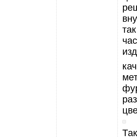
ре
вну
так
ча
из
ка
ме
фу
ра
цве
Та