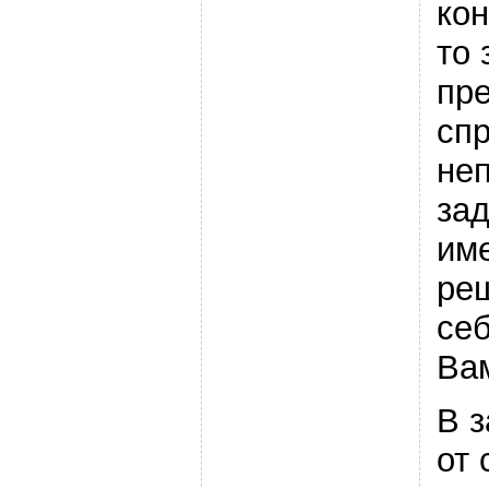
кон
то 
пр
спр
не
зад
им
ре
себ
Ва
В 
от 