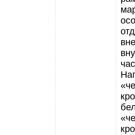
мар
ос
отд
вн
вн
час
На
«ч
кро
бе
«ч
кро