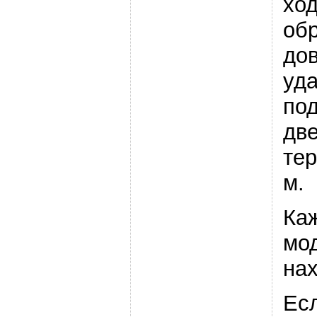
хо
об
до
уд
по
две
те
м.
Ка
мо
на
Ес