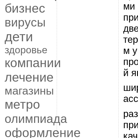
ми
бизнес
пр
вирусы
две
дети
те
здоровье
м у
компании
пр
й я
лечение
ши
магазины
ас
метро
ра
олимпиада
пр
оформление
кач