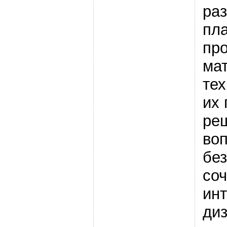
раз
пл
пр
ма
тех
их 
ре
во
бе
соч
ин
ди