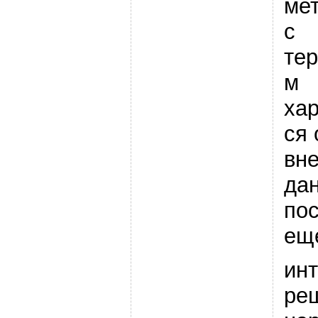
ме
с
те
м
ха
ся
вн
да
пос
еще
ин
ре