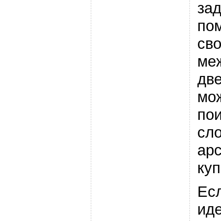
за
по
св
ме
две
мо
пои
сл
ар
куп
Ес
иде