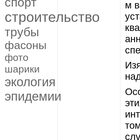
спорт
м 
строительство
уст
кв
трубы
ан
фасоны
сп
фото
Из
шарики
на
экология
Ос
эпидемии
эти
инт
том
сл