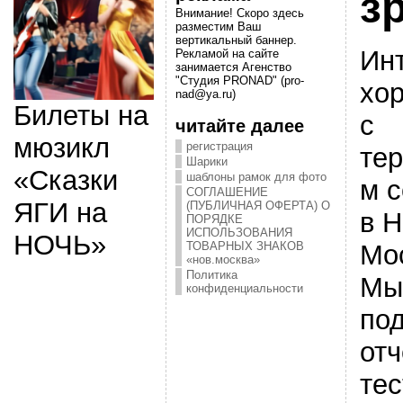
з
Внимание! Скоро здесь
разместим Ваш
вертикальный баннер.
Ин
Рекламой на сайте
занимается Агенство
"Студия PRONAD" (pro-
хо
nad@ya.ru)
Билеты на
с
читайте далее
мюзикл
регистрация
те
Шарики
«Сказки
шаблоны рамок для фото
м с
СОГЛАШЕНИЕ
ЯГИ на
(ПУБЛИЧНАЯ ОФЕРТА) О
в 
ПОРЯДКЕ
ИСПОЛЬЗОВАНИЯ
НОЧЬ»
Мо
ТОВАРНЫХ ЗНАКОВ
«нов.москва»
Политика
Мы
конфиденциальности
под
отч
те