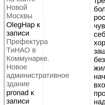
тре
Новой
бо
Москвы
рос
OlegHap
к
чув
записи
се
Префектура
хо
ТиНАО в
защ
Коммунарке.
бе
Новое
жи
административное
нач
здание
вхо
pronad
к
пр
записи
над