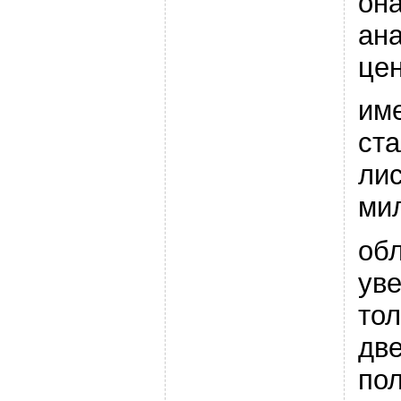
он
ана
це
им
ста
лис
ми
об
ув
то
дв
по