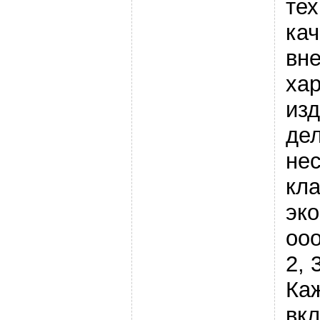
тех
кач
вн
хар
из
дел
не
кла
эко
ooo
2, 3
Ка
вкл