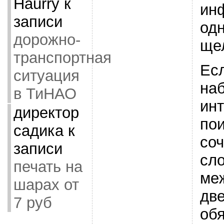
Haurry
к
ин
записи
од
дорожно-
ще
транспортная
Ес
ситуация
наб
в ТиНАО
инт
директор
по
садика
к
со
записи
сл
печать на
ме
шарах от
две
7 руб
об