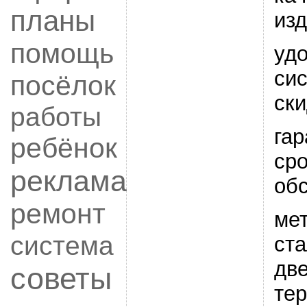
планы
из
помощь
уд
си
посёлок
ски
работы
га
ребёнок
ср
реклама
об
ремонт
ме
система
ст
две
советы
те