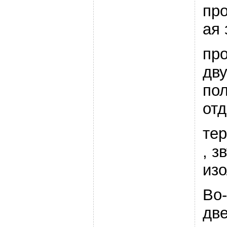
пр
ая
пр
дв
по
от
те
, з
изо
Во-
дв