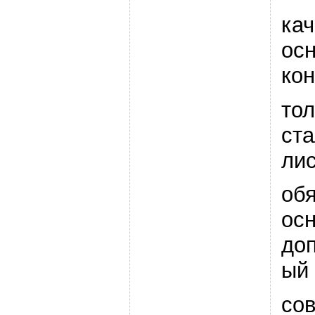
кач
ос
ко
то
ста
ли
об
осн
до
ый
со