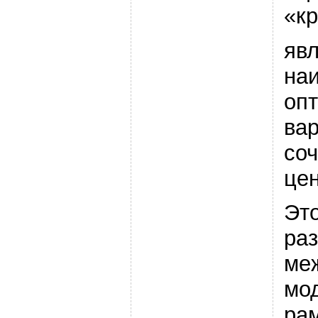
«к
яв
на
оп
ва
со
цен
Это
ра
ме
мо
ра