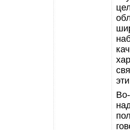
цел
об
ши
на
кач
хар
св
эт
Во-
над
пол
гов