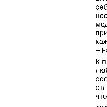
се
не
мо
при
ка
– н
К п
лю
ooo
отл
что