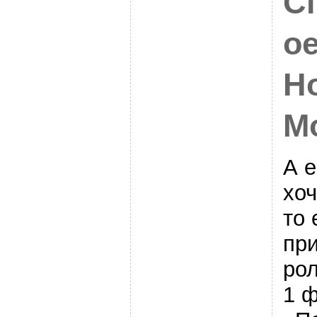
С
ое
Н
М
А е
хоч
то 
при
ро
1 