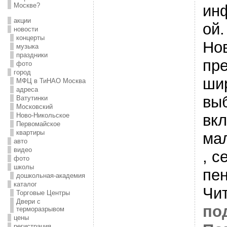
Москве?
ин
акции
ой.
новости
концерты
Но
музыка
праздники
пр
фото
город
ши
МФЦ в ТиНАО Москва
адреса
выб
Ватутинки
Московский
вк
Ново-Никольское
Первомайское
квартиры
ма
авто
видео
, с
фото
школы
пе
дошкольная-академия
каталог
Чи
Торговые Центры
Двери с
по
терморазрывом
цены
регистрация