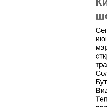
К
ш
Сег
июн
мэ
отк
тр
Со
Бут
Ви
Те