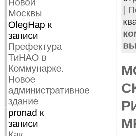
Новой
| 
Москвы
кв
OlegHap
к
ко
записи
вы
Префектура
ТиНАО в
Коммунарке.
М
Новое
С
административное
здание
Р
pronad
к
М
записи
Как