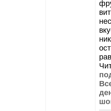
фр
ви
не
вк
ник
ост
ра
Чи
по
Вс
де
шо