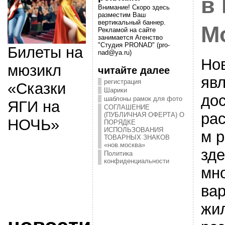
в
Внимание! Скоро здесь
разместим Ваш
вертикальный баннер.
М
Рекламой на сайте
занимается Агенство
"Студия PRONAD" (pro-
Билеты на
nad@ya.ru)
Но
мюзикл
читайте далее
яв
регистрация
«Сказки
Шарики
до
шаблоны рамок для фото
ЯГИ на
СОГЛАШЕНИЕ
ра
(ПУБЛИЧНАЯ ОФЕРТА) О
НОЧЬ»
ПОРЯДКЕ
ИСПОЛЬЗОВАНИЯ
м р
ТОВАРНЫХ ЗНАКОВ
«нов.москва»
зде
Политика
конфиденциальности
мн
ва
жи