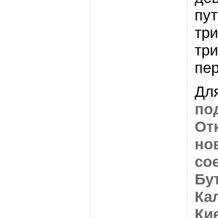
пут
три
тр
пер
Дл
по
От
но
со
Бу
Ка
Ки