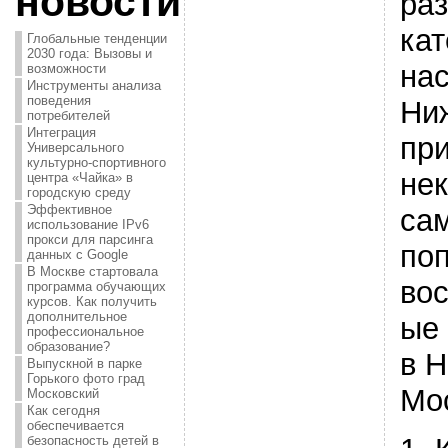
новости
ра
кат
Глобальные тенденции
2030 года: Вызовы и
на
возможности
Инструменты анализа
поведения
Ни
потребителей
Интеграция
пр
Универсального
культурно-спортивного
не
центра «Чайка» в
городскую среду
Эффективное
са
использование IPv6
прокси для парсинга
по
данных с Google
В Москве стартовала
во
программа обучающих
курсов. Как получить
дополнительное
ые
профессиональное
образование?
в 
Выпускной в парке
Горького фото град
Мо
Московский
Как сегодня
обеспечивается
безопасность детей в