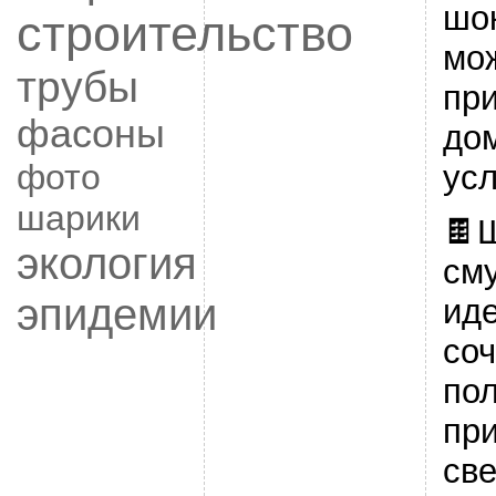
шо
строительство
мо
трубы
при
фасоны
до
фото
усл
шарики
🍫
экология
см
эпидемии
ид
со
пол
пр
св