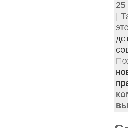
25
| 
эт
де
со
По
но
пр
ко
вы