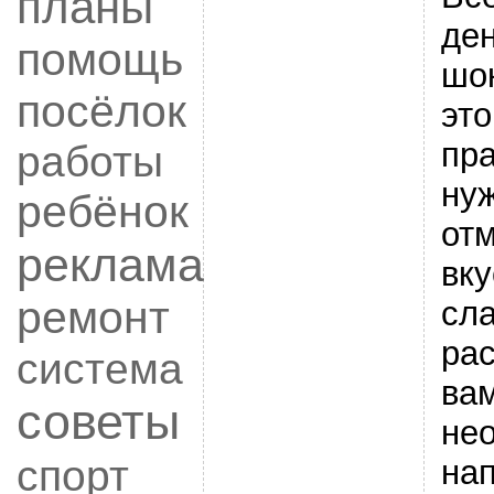
планы
де
помощь
шо
посёлок
это
пр
работы
ну
ребёнок
отм
реклама
вку
ремонт
сл
ра
система
вам
советы
не
спорт
нап