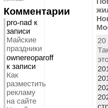
По
жи
Комментарии
Но
pro-nad
к
Мо
записи
Майские
20 
праздники
Та
ownereoparoff
эт
к записи
20
Как
20
разместить
20
рекламу
20
на сайте
ст