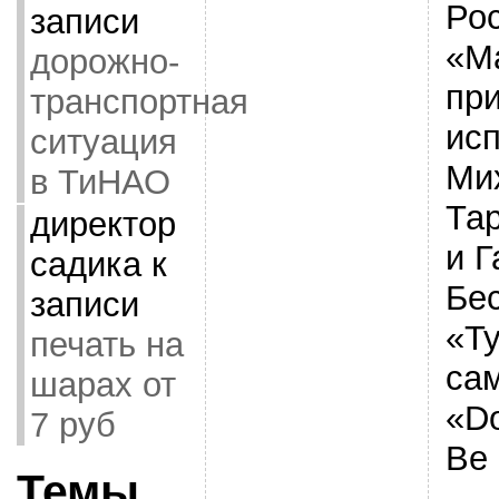
Ро
записи
«М
дорожно-
при
транспортная
ис
ситуация
Ми
в ТиНАО
Та
директор
и 
садика
к
Бе
записи
«Т
печать на
са
шарах от
«Do
7 руб
Be
Темы