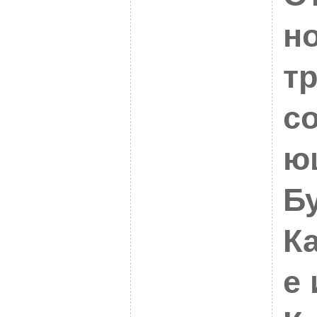
н
т
с
ю
Б
К
е 