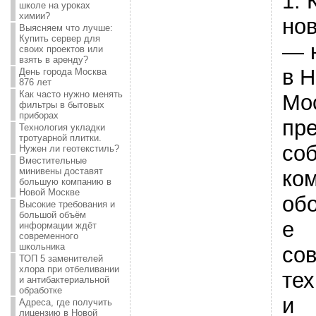
1. 
школе на уроках
химии?
но
Выясняем что лучше:
Купить сервер для
— 
своих проектов или
взять в аренду?
в 
День города Москва
876 лет
Как часто нужно менять
Мо
фильтры в бытовых
приборах
пр
Технология укладки
тротуарной плитки.
со
Нужен ли геотекстиль?
Вместительные
минивены доставят
ко
большую компанию в
Новой Москве
об
Высокие требования и
большой объём
е
информации ждёт
современного
школьника
со
ТОП 5 заменителей
хлора при отбеливании
те
и антибактериальной
обработке
и
Адреса, где получить
лицензию в Новой