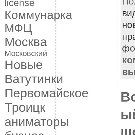
По
license
ви
Коммунарка
но
МФЦ
пр
Москва
фо
Московский
ко
Новые
вы
Ватутинки
Первомайское
В
Троицк
ы
аниматоры
ш