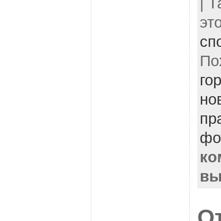
| 
эт
сп
По
го
но
пр
фо
ко
вы
О