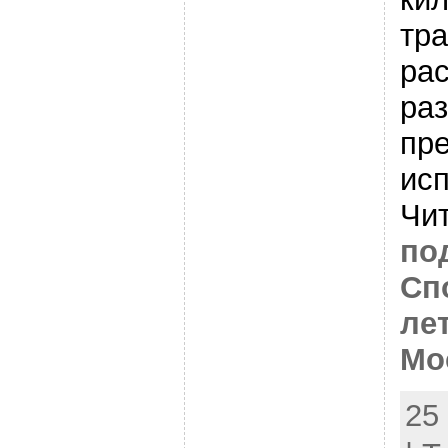
тр
ра
ра
пре
ис
Чи
по
Сп
ле
Мо
25