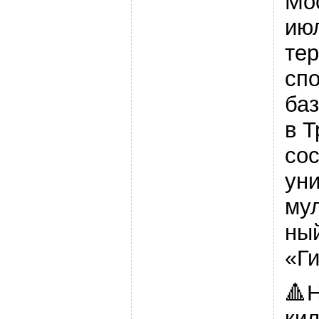
Мос
ию
те
сп
ба
в Т
сос
ун
му
ный
«Ги
🔺Н
ки