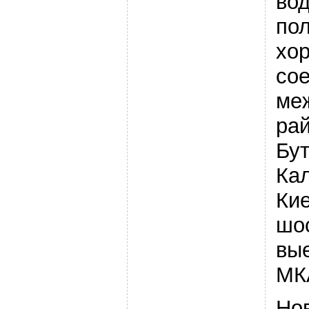
вод
по
хор
со
ме
ра
Бут
Ка
Ки
шос
вы
МК
Но