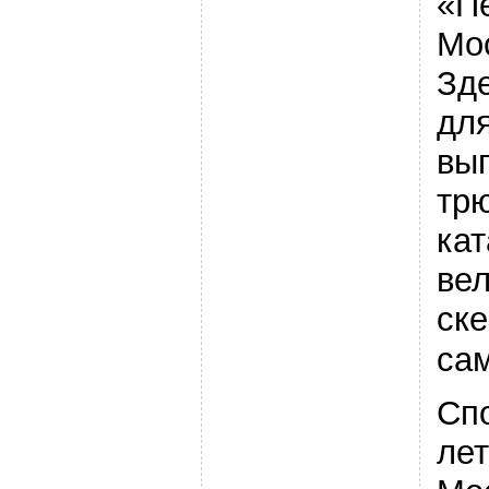
«П
Мос
Зде
дл
вы
тр
кат
ве
ске
сам
Сп
лет