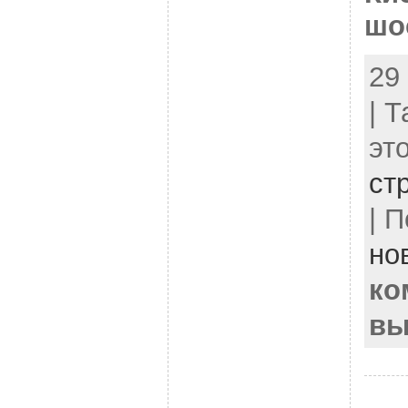
шо
29
| 
эт
ст
| 
но
ко
вы