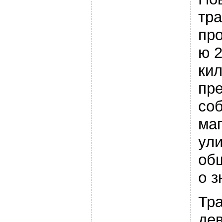
тр
пр
ю 
ки
пр
со
ма
ул
об
о з
Тр
де