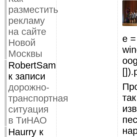
разместить
рекламу
на сайте
e =
Новой
wi
Москвы
oog
RobertSam
[]).
к записи
Пр
дорожно-
так
транспортная
из
ситуация
пес
в ТиНАО
на
Haurry
к