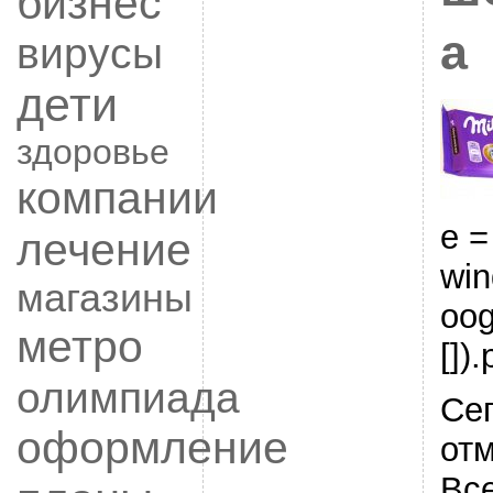
бизнес
а
вирусы
дети
здоровье
компании
e =
лечение
wi
магазины
oog
метро
[]).
олимпиада
Се
оформление
от
Вс