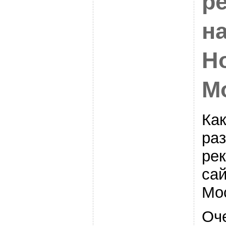
р
на
Н
М
Ка
ра
ре
са
Мо
Оче