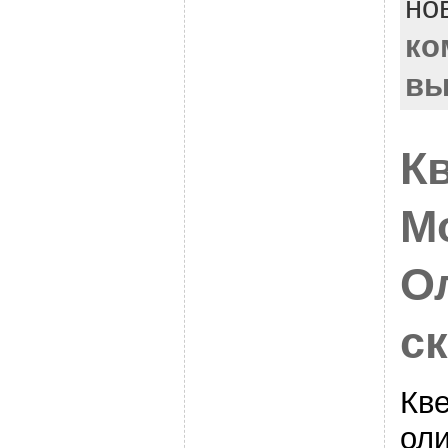
но
ко
вы
К
М
О
с
Кве
ол