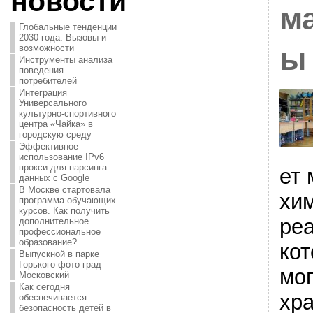
новости
м
Глобальные тенденции
2030 года: Вызовы и
ы
возможности
Инструменты анализа
поведения
потребителей
Интеграция
Универсального
культурно-спортивного
центра «Чайка» в
городскую среду
Эффективное
использование IPv6
прокси для парсинга
ет
данных с Google
В Москве стартовала
хи
программа обучающих
курсов. Как получить
реа
дополнительное
профессиональное
образование?
кот
Выпускной в парке
Горького фото град
мог
Московский
Как сегодня
хр
обеспечивается
безопасность детей в