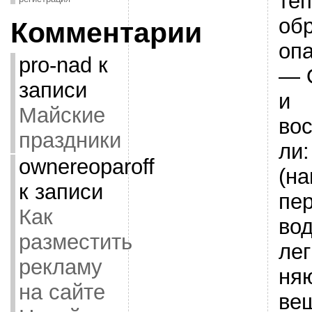
теп
об
Комментарии
опа
pro-nad
к
— 
записи
и
Майские
во
праздники
ли:
ownereoparoff
(на
к записи
пе
Как
вод
разместить
ле
рекламу
ня
на сайте
ве