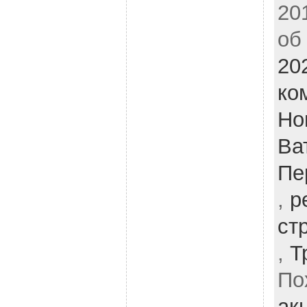
20
об
20
ко
Но
Ва
Пе
,
р
ст
,
Т
По
ак