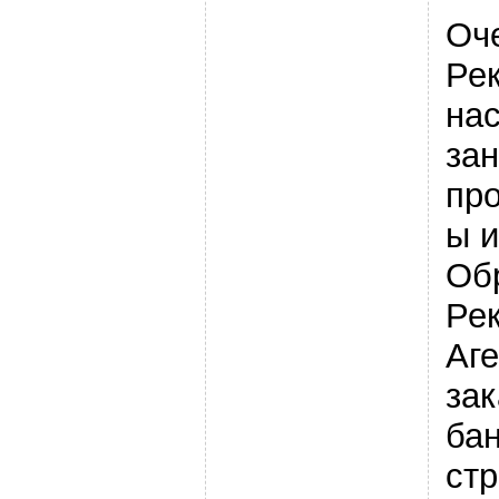
Оче
Ре
на
за
пр
ы 
Об
Ре
Аге
за
бан
стр