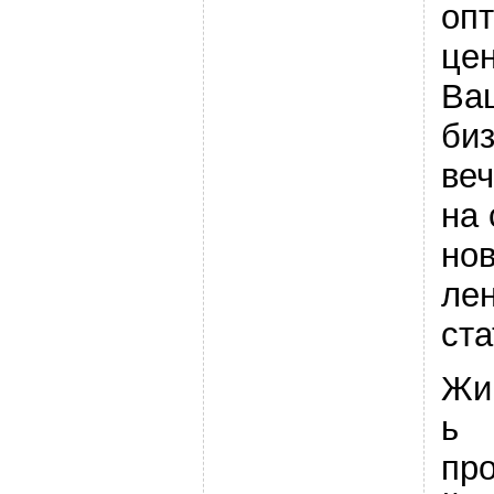
оп
цен
Ва
биз
ве
на 
но
лен
ста
Жи
ь
пр