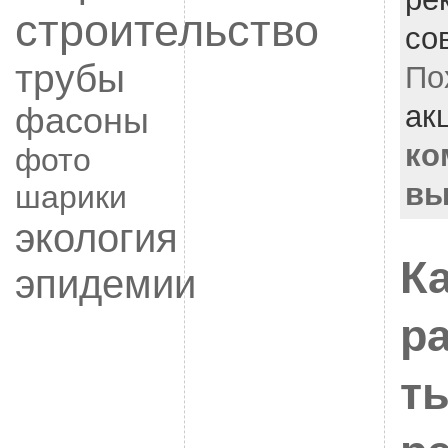
строительство
со
трубы
По
ак
фасоны
ко
фото
вы
шарики
экология
К
эпидемии
р
т