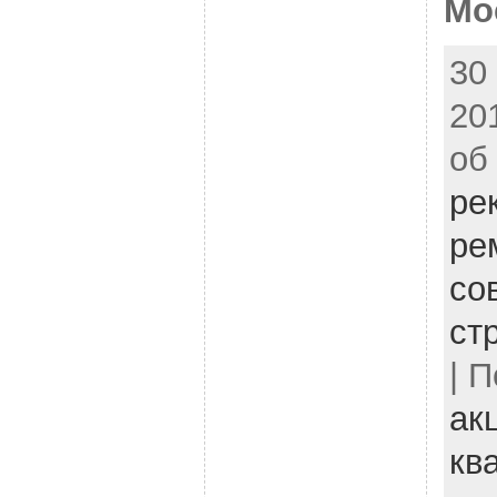
Мо
30
20
об
ре
ре
со
ст
| 
ак
кв