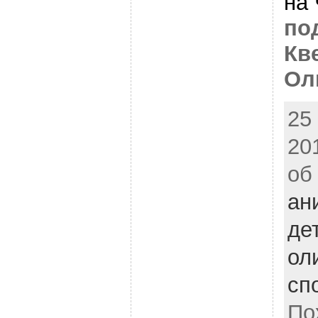
на 
по
Кв
Ол
25
20
об
ан
де
ол
сп
По