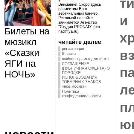
т
Внимание! Скоро здесь
разместим Ваш
вертикальный баннер.
и
Рекламой на сайте
занимается Агенство
"Студия PRONAD" (pro-
Билеты на
nad@ya.ru)
х
мюзикл
читайте далее
регистрация
«Сказки
в
Шарики
шаблоны рамок для фото
ЯГИ на
СОГЛАШЕНИЕ
п
(ПУБЛИЧНАЯ ОФЕРТА) О
НОЧЬ»
ПОРЯДКЕ
ИСПОЛЬЗОВАНИЯ
ТОВАРНЫХ ЗНАКОВ
л
«нов.москва»
Политика
конфиденциальности
п
ю