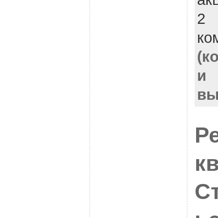
2
ко
(к
и
вы
Р
к
С