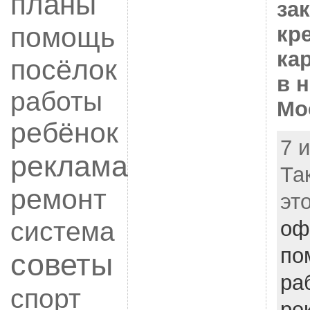
планы
за
помощь
кр
ка
посёлок
в 
работы
Мо
ребёнок
7 
реклама
Та
ремонт
эт
система
оф
по
советы
ра
спорт
ре