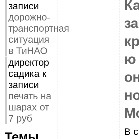
К
записи
дорожно-
за
транспортная
к
ситуация
в ТиНАО
ю
директор
садика
к
о
записи
н
печать на
шарах от
М
7 руб
В с
Темы