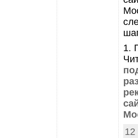
Мо
сле
ша
1. 
Чи
по
ра
ре
са
Мо
12