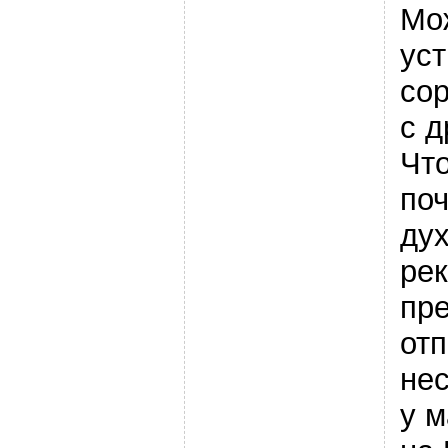
Мо
уст
со
с д
Чт
поч
дух
рек
пр
отп
не
у м