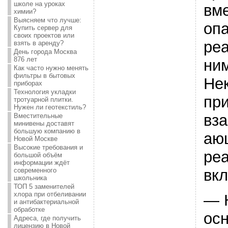
школе на уроках
вме
химии?
Выясняем что лучше:
оп
Купить сервер для
своих проектов или
ре
взять в аренду?
День города Москва
876 лет
ни
Как часто нужно менять
фильтры в бытовых
Не
приборах
Технология укладки
пр
тротуарной плитки.
Нужен ли геотекстиль?
вз
Вместительные
минивены доставят
большую компанию в
аю
Новой Москве
Высокие требования и
ре
большой объём
информации ждёт
вк
современного
школьника
ТОП 5 заменителей
хлора при отбеливании
— 
и антибактериальной
обработке
осн
Адреса, где получить
лицензию в Новой