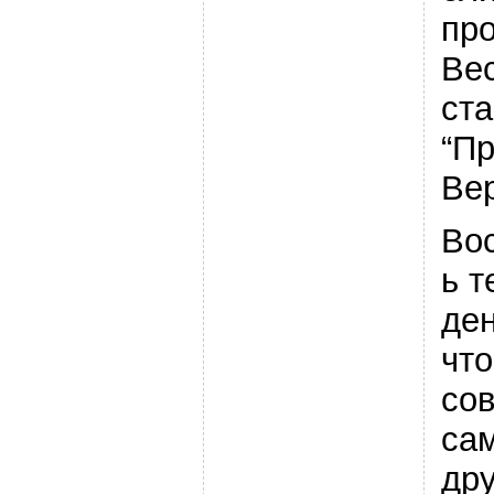
про
Ве
ст
“Пр
Вер
Во
ь 
де
чт
со
са
др