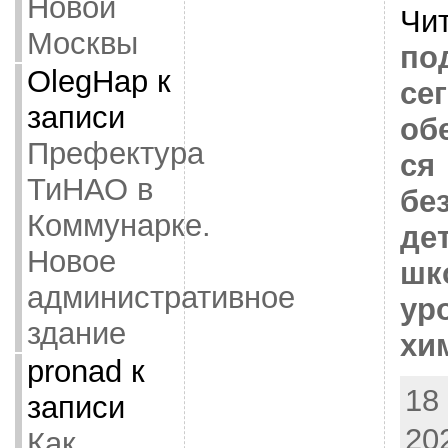
Новой
Чи
Москвы
по
OlegHap
к
се
записи
об
Префектура
ся
ТиНАО в
бе
Коммунарке.
де
Новое
шк
административное
ур
здание
хи
pronad
к
18
записи
20
Как