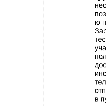
не
по
ю п
За
тес
уча
пол
дос
инс
те
от
в п