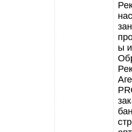
Ре
на
за
пр
ы 
Об
Ре
Аге
PR
за
бан
стр