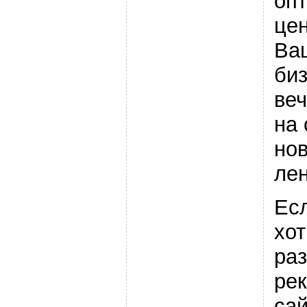
оп
цен
Ва
биз
ве
на 
но
лен
Ес
хот
ра
ре
са