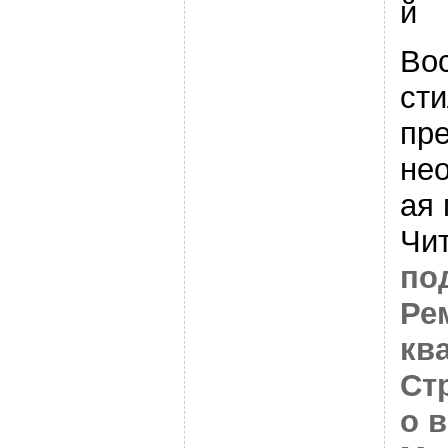
й
Во
сти
пре
не
ая 
Чи
по
Ре
кв
Ст
о 