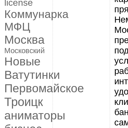
license
пря
Коммунарка
Не
МФЦ
Мо
Москва
пре
по
Московский
Новые
усл
раб
Ватутинки
ин
Первомайское
удо
Троицк
кл
бан
аниматоры
са