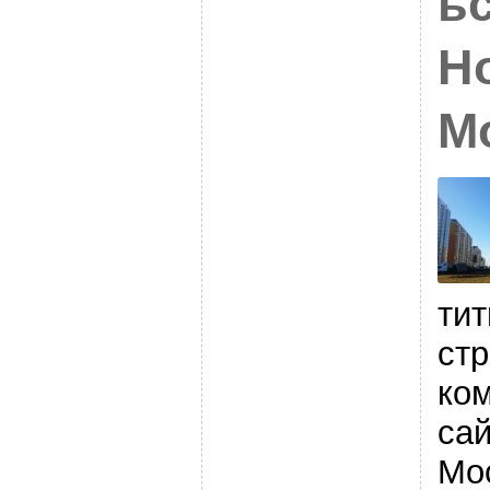
ь
Н
М
тит
ст
ко
са
Мо