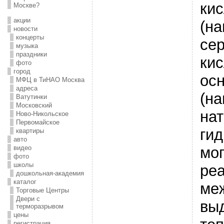
ки
Москве?
акции
(на
новости
концерты
се
музыка
праздники
кис
фото
город
ос
МФЦ в ТиНАО Москва
адреса
(на
Ватутинки
Московский
на
Ново-Никольское
Первомайское
гид
квартиры
авто
мог
видео
фото
школы
реа
дошкольная-академия
каталог
ме
Торговые Центры
Двери с
вы
терморазрывом
цены
регистрация