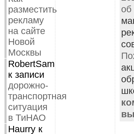
об
разместить
рекламу
ма
на сайте
ре
Новой
со
Москвы
По
RobertSam
ак
к записи
об
дорожно-
шк
транспортная
ко
ситуация
вы
в ТиНАО
Haurry
к