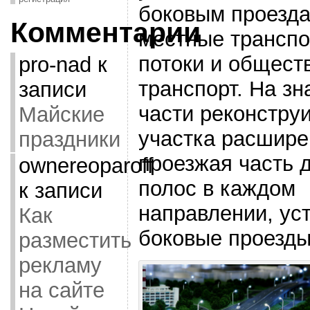
боковым проезда
Комментарии
местные трансп
потоки и общест
pro-nad
к
транспорт. На зн
записи
части реконстру
Майские
участка расшире
праздники
проезжая часть 
ownereoparoff
полос в каждом
к записи
направлении, ус
Как
боковые проезды
разместить
рекламу
на сайте