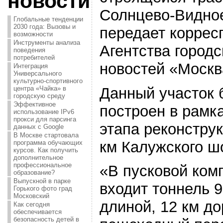
новости
Солнцево-Видное
Глобальные тенденции
2030 года: Вызовы и
передает коррес
возможности
Инструменты анализа
Агентства городс
поведения
потребителей
новостей «Москв
Интеграция
Универсального
культурно-спортивного
Данный участок 
центра «Чайка» в
городскую среду
Эффективное
построен в рамк
использование IPv6
прокси для парсинга
этапа реконструк
данных с Google
В Москве стартовала
км Калужского ш
программа обучающих
курсов. Как получить
дополнительное
профессиональное
«В пусковой ком
образование?
Выпускной в парке
входит тоннель 
Горького фото град
Московский
длиной, 12 км до
Как сегодня
обеспечивается
безопасность детей в