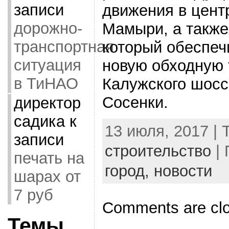
записи
движения в центр
дорожно-
Мамыри, а также
транспортная
который обеспеч
ситуация
новую обходную 
в ТиНАО
Калужского шосс
Сосенки.
директор
садика
к
13 июля, 2017 | 
записи
строительство
| 
печать на
город,
новости
шарах от
7 руб
Comments are cl
Темы