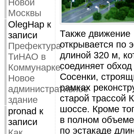
Новой
Москвы
OlegHap
к
Также движение
записи
открывается по 
Префектура
длиной 320 м, ко
ТиНАО в
соединяет обход
Коммунарке.
Сосенки, строящ
Новое
рамках реконстр
административное
старой трассой 
здание
шоссе. Кроме тог
pronad
к
в полном объем
записи
по эстакаде дли
Как