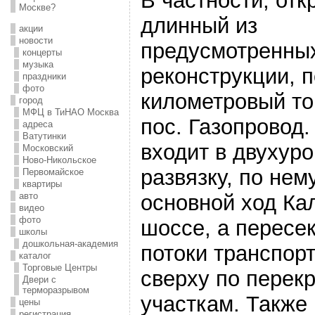
В частности, от
Москве?
длинный из
акции
новости
предусмотренны
концерты
музыка
реконструкции, п
праздники
фото
километровый то
город
МФЦ в ТиНАО Москва
пос. Газопровод.
адреса
Ватутинки
входит в двухур
Московский
Ново-Никольское
развязку, по нем
Первомайское
квартиры
авто
основной ход Ка
видео
фото
шоссе, а пересе
школы
дошкольная-академия
потоки транспор
каталог
Торговые Центры
сверху по перек
Двери с
терморазрывом
участкам. Также 
цены
регистрация