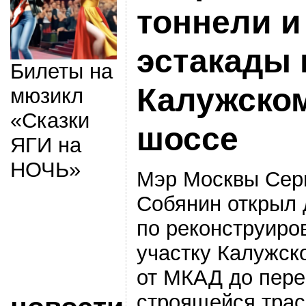
тоннели и
эстакады 
Билеты на
Калужско
мюзикл
«Сказки
шоссе
ЯГИ на
НОЧЬ»
Мэр Москвы Сер
Собянин открыл
по реконструиро
участку Калужск
от МКАД до пере
строящейся трас