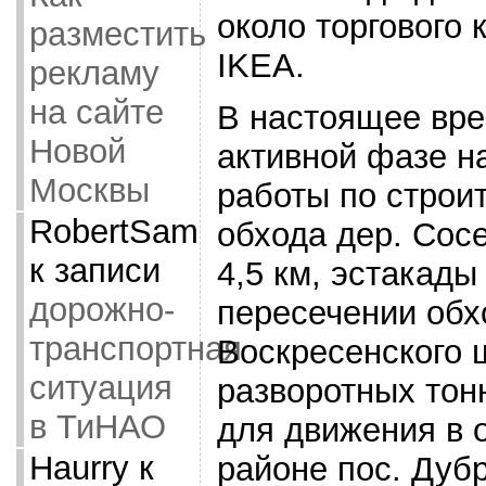
около торгового 
разместить
IKEA.
рекламу
на сайте
В настоящее вре
Новой
активной фазе н
Москвы
работы по строи
RobertSam
обхода дер. Сос
к записи
4,5 км, эстакады
дорожно-
пересечении обх
транспортная
Воскресенского 
ситуация
разворотных то
в ТиНАО
для движения в 
Haurry
к
районе пос. Дуб