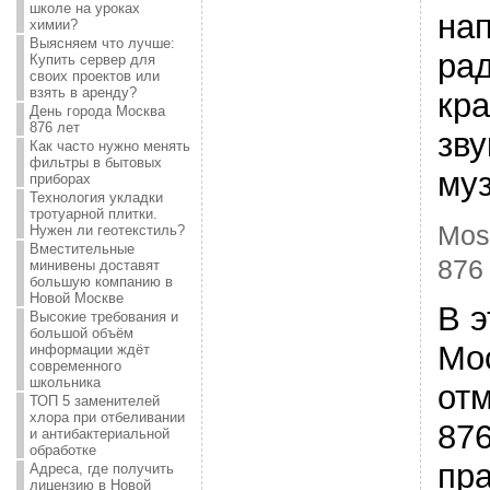
школе на уроках
на
химии?
Выясняем что лучше:
ра
Купить сервер для
своих проектов или
взять в аренду?
кра
День города Москва
876 лет
зв
Как часто нужно менять
фильтры в бытовых
му
приборах
Технология укладки
тротуарной плитки.
Mos
Нужен ли геотекстиль?
Вместительные
876
минивены доставят
большую компанию в
Новой Москве
В э
Высокие требования и
большой объём
Мо
информации ждёт
современного
школьника
отм
ТОП 5 заменителей
хлора при отбеливании
876
и антибактериальной
обработке
пр
Адреса, где получить
лицензию в Новой