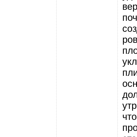
ве
по
соз
ро
пл
ук
пли
ос
до
ут
что
пр