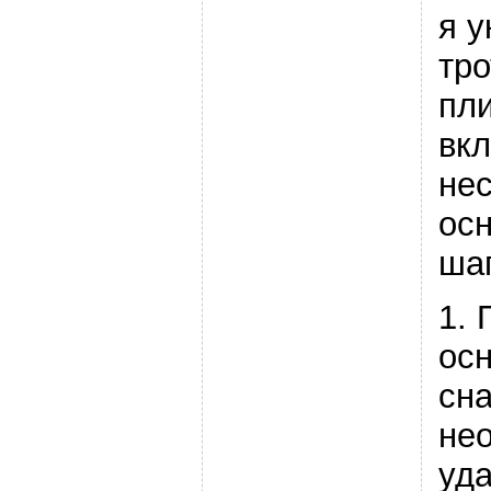
я у
тр
пл
вк
не
ос
шаг
1. 
осн
сн
не
уд