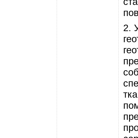
ст
пов
2. 
гео
гео
пр
со
сп
тка
по
пре
пр