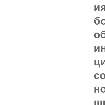
ия
б
о
и
ц
с
н
ш