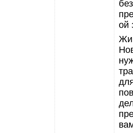
без
пр
ой 
Жи
Но
ну
тр
для
по
де
пр
ва