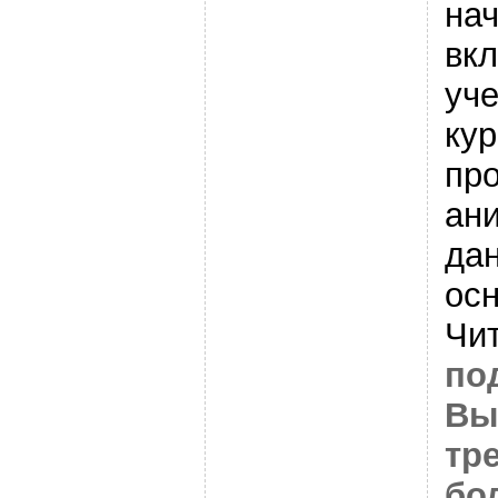
на
вкл
уч
кур
пр
ани
да
ос
Чи
по
Вы
тр
бо