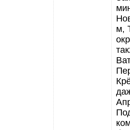
ми
Но
м,
окр
так
Ват
Пе
Кр
да
Ап
По
ко