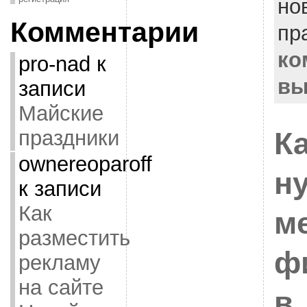
но
Комментарии
пр
ко
pro-nad
к
вы
записи
Майские
праздники
Ка
ownereoparoff
н
к записи
Как
м
разместить
ф
рекламу
на сайте
в