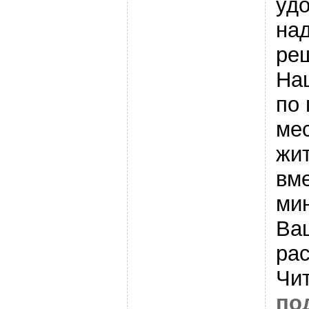
уд
на
ре
На
по 
ме
жи
вм
ми
Ва
ра
Чи
по