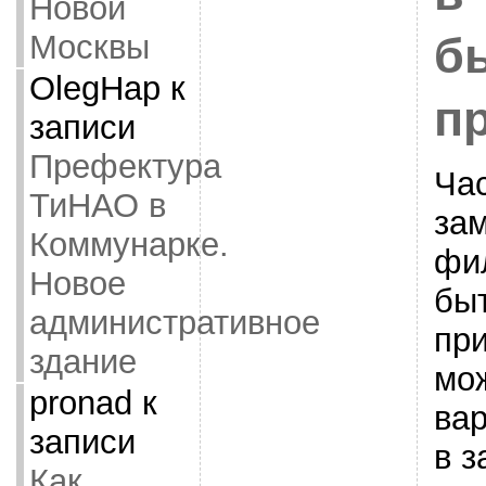
Новой
Москвы
б
OlegHap
к
п
записи
Префектура
Ча
ТиНАО в
за
Коммунарке.
фи
Новое
бы
административное
пр
здание
мо
pronad
к
ва
записи
в з
Как