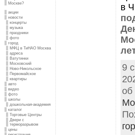
Москве?
в Ч
акции
по
новости
концерты
Де
музыка
праздники
Мо
фото
город
ле
МФЦ в ТиНАО Москва
адреса
Ватутинки
Московский
9 
Ново-Никольское
Первомайское
20
квартиры
авто
об
видео
фото
школы
Мо
дошкольная-академия
каталог
По
Торговые Центры
Двери с
го
терморазрывом
цены
регистрация