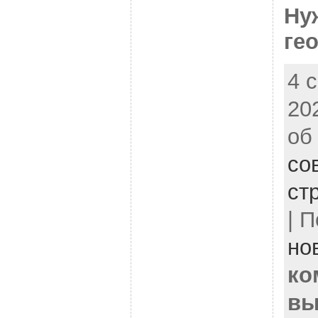
Ну
ге
4 
20
об
со
ст
| 
но
ко
вы