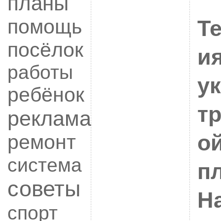
планы
помощь
Т
посёлок
и
работы
у
ребёнок
т
реклама
о
ремонт
система
п
советы
Н
спорт