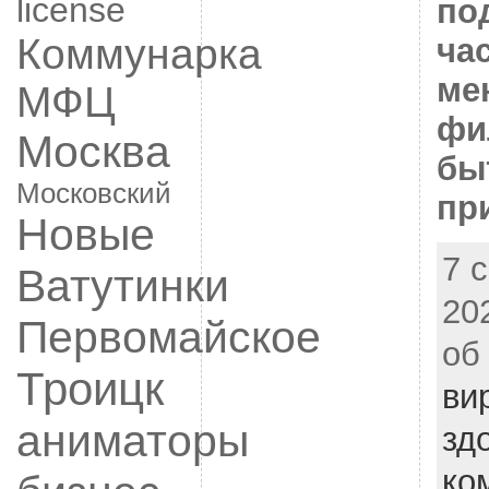
license
по
Коммунарка
ча
ме
МФЦ
фи
Москва
бы
Московский
пр
Новые
7 
Ватутинки
20
Первомайское
об
Троицк
ви
аниматоры
зд
ко