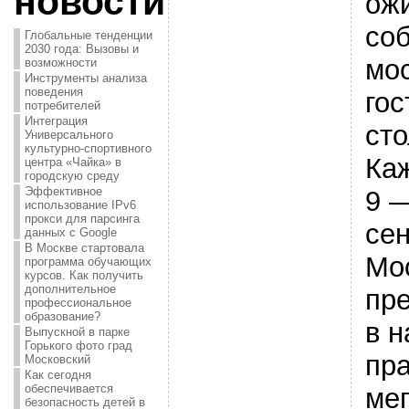
новости
ож
со
Глобальные тенденции
2030 года: Вызовы и
мо
возможности
Инструменты анализа
поведения
гос
потребителей
Интеграция
ст
Универсального
культурно-спортивного
Каж
центра «Чайка» в
городскую среду
Эффективное
9 
использование IPv6
прокси для парсинга
сен
данных с Google
В Москве стартовала
Мо
программа обучающих
курсов. Как получить
дополнительное
пр
профессиональное
образование?
в 
Выпускной в парке
Горького фото град
пр
Московский
Как сегодня
обеспечивается
мег
безопасность детей в