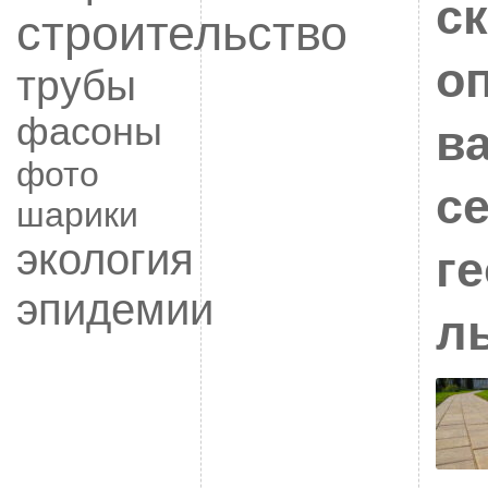
с
строительство
о
трубы
фасоны
в
фото
с
шарики
экология
ге
эпидемии
л