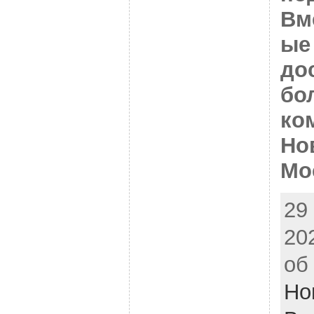
Вм
ые
до
бо
ко
Но
Мо
29
20
об
Но