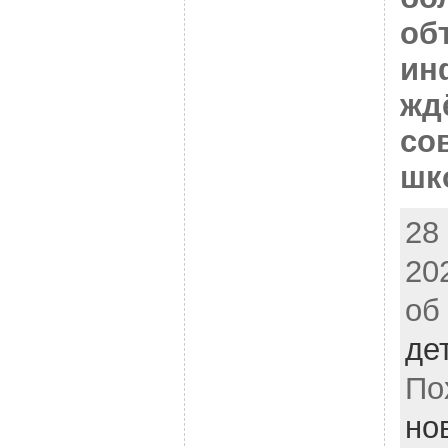
об
ин
жд
со
шк
28
20
об
де
По
но