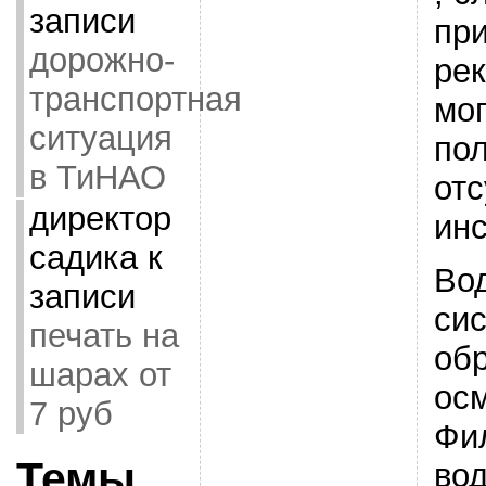
записи
пр
дорожно-
ре
транспортная
мог
ситуация
по
в ТиНАО
отс
директор
инс
садика
к
Во
записи
си
печать на
об
шарах от
ос
7 руб
Фи
Темы
во