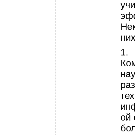
учи
эф
Не
них
1.
Ко
нау
ра
тех
ин
ой 
бо