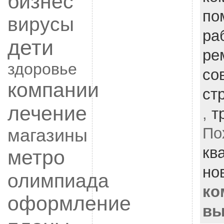
бизнес
по
вирусы
ра
дети
ре
здоровье
со
компании
ст
лечение
,
т
По
магазины
кв
метро
но
олимпиада
ко
оформление
вы