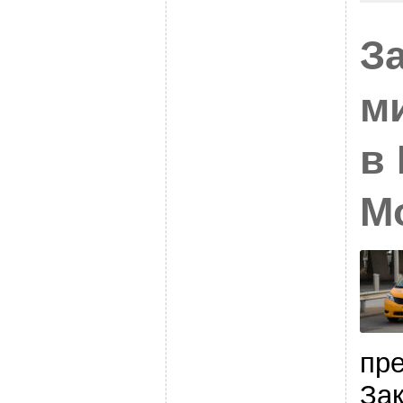
З
м
в
М
пр
Зак