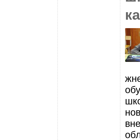
ка
жн
обу
шко
но
вн
обл