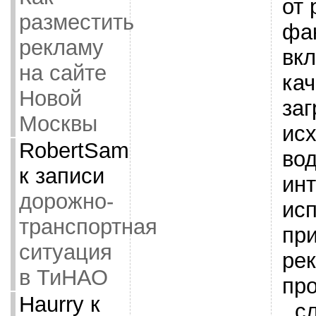
от
разместить
фа
рекламу
вк
на сайте
кач
Новой
заг
Москвы
ис
RobertSam
вод
к записи
ин
дорожно-
ис
транспортная
пр
ситуация
ре
в ТиНАО
пр
Haurry
к
, 