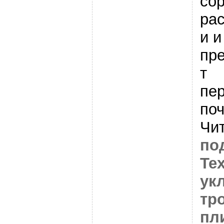
со
ра
и и
пр
т
пе
по
Чи
по
Те
ук
тр
пл