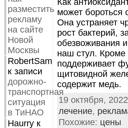
Как антиоксидант
разместить
может бороться 
рекламу
Она устраняет ч
на сайте
рост бактерий, 
Новой
обезвоживания и
Москвы
наш стул. Кроме 
RobertSam
поддерживает ф
к записи
щитовидной желе
дорожно-
содержит медь.
транспортная
19 октября, 2022
ситуация
лечение
,
реклам
в ТиНАО
Похожие:
цены
Haurry
к