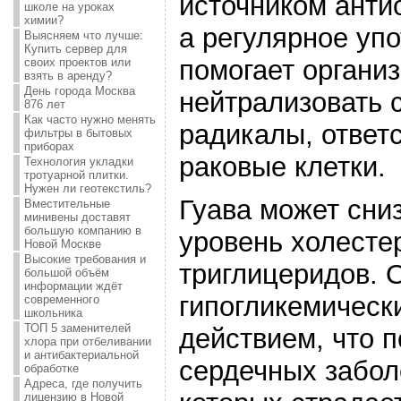
источником анти
школе на уроках
химии?
а регулярное уп
Выясняем что лучше:
Купить сервер для
помогает органи
своих проектов или
взять в аренду?
День города Москва
нейтрализовать 
876 лет
Как часто нужно менять
радикалы, ответ
фильтры в бытовых
приборах
раковые клетки.
Технология укладки
тротуарной плитки.
Нужен ли геотекстиль?
Гуава может сни
Вместительные
минивены доставят
большую компанию в
уровень холесте
Новой Москве
Высокие требования и
триглицеридов. 
большой объём
информации ждёт
гипогликемическ
современного
школьника
ТОП 5 заменителей
действием, что п
хлора при отбеливании
и антибактериальной
сердечных забол
обработке
Адреса, где получить
лицензию в Новой