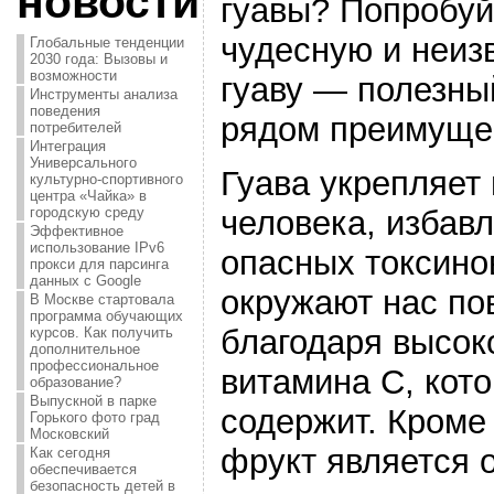
новости
гуавы? Попробуй
чудесную и неиз
Глобальные тенденции
2030 года: Вызовы и
возможности
гуаву — полезны
Инструменты анализа
поведения
рядом преимуще
потребителей
Интеграция
Универсального
Гуава укрепляет
культурно-спортивного
центра «Чайка» в
человека, избавл
городскую среду
Эффективное
использование IPv6
опасных токсино
прокси для парсинга
данных с Google
окружают нас по
В Москве стартовала
программа обучающих
благодаря высок
курсов. Как получить
дополнительное
профессиональное
витамина С, кот
образование?
Выпускной в парке
содержит. Кроме 
Горького фото град
Московский
фрукт является 
Как сегодня
обеспечивается
безопасность детей в