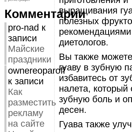
выращивания гуа
Комментарии
полезных фрукто
pro-nad
к
рекомендациями
записи
диетологов.
Майские
Вы также можете
праздники
гуаву в зубную 
ownereoparoff
избавитесь от зу
к записи
налета, который 
Как
зубную боль и о
разместить
десен.
рекламу
на сайте
Гуава также улу