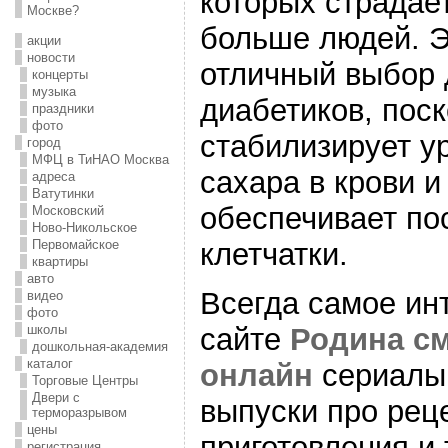
которых страдае
Москве?
больше людей. Э
акции
новости
отличный выбор 
концерты
музыка
диабетиков, поск
праздники
фото
стабилизирует у
город
МФЦ в ТиНАО Москва
сахара в крови и
адреса
Ватутинки
обеспечивает по
Московский
Ново-Никольское
Первомайское
клетчатки.
квартиры
авто
Всегда самое ин
видео
фото
школы
сайте
Родина с
дошкольная-академия
каталог
онлайн
сериалы
Торговые Центры
Двери с
выпуски про рец
терморазрывом
цены
приготовления и 
регистрация