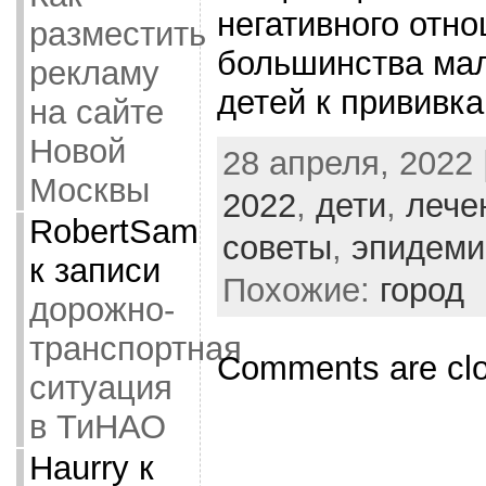
негативного отн
разместить
большинства ма
рекламу
детей к прививка
на сайте
Новой
28 апреля, 2022 
Москвы
2022
,
дети
,
лече
RobertSam
советы
,
эпидеми
к записи
Похожие:
город
дорожно-
транспортная
Comments are cl
ситуация
в ТиНАО
Haurry
к