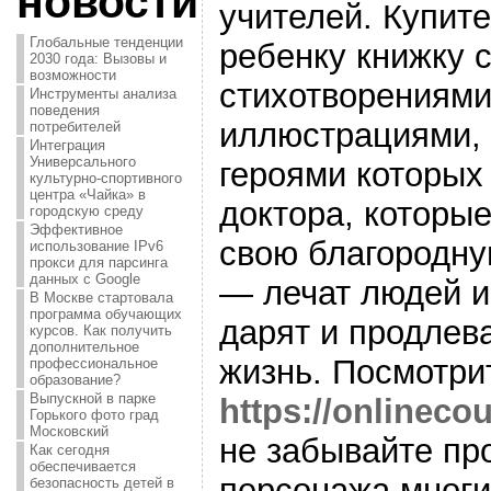
новости
учителей. Купит
Глобальные тенденции
ребенку книжку 
2030 года: Вызовы и
возможности
стихотворениями
Инструменты анализа
поведения
иллюстрациями,
потребителей
Интеграция
Универсального
героями которых
культурно-спортивного
центра «Чайка» в
доктора, которы
городскую среду
Эффективное
свою благородн
использование IPv6
прокси для парсинга
данных с Google
— лечат людей и
В Москве стартовала
программа обучающих
дарят и продлев
курсов. Как получить
дополнительное
жизнь. Посмотри
профессиональное
образование?
Выпускной в парке
https://onlinecou
Горького фото град
Московский
не забывайте пр
Как сегодня
обеспечивается
персонажа многи
безопасность детей в