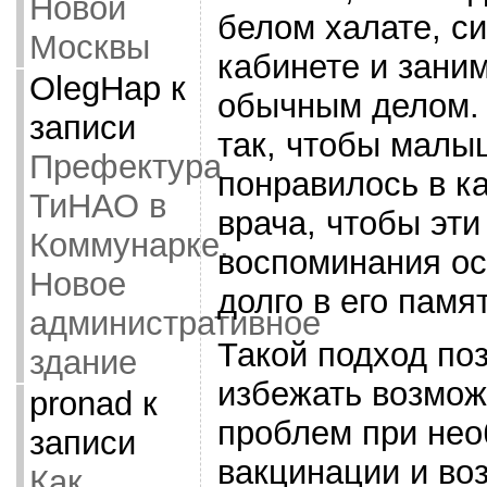
Новой
белом халате, си
Москвы
кабинете и зани
OlegHap
к
обычным делом.
записи
так, чтобы малы
Префектура
понравилось в к
ТиНАО в
врача, чтобы эти
Коммунарке.
воспоминания ос
Новое
долго в его памя
административное
Такой подход по
здание
избежать возмо
pronad
к
проблем при нео
записи
вакцинации и во
Как