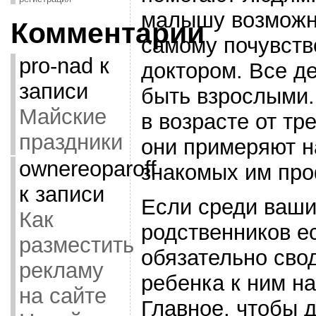
малышу возможн
Комментарии
самому почувств
pro-nad
к
доктором. Все де
записи
быть взрослыми
Майские
в возрасте от тре
праздники
они примеряют н
ownereoparoff
знакомых им про
к записи
Если среди ваш
Как
родственников е
разместить
обязательно сво
рекламу
ребенка к ним на
на сайте
Главное, чтобы 