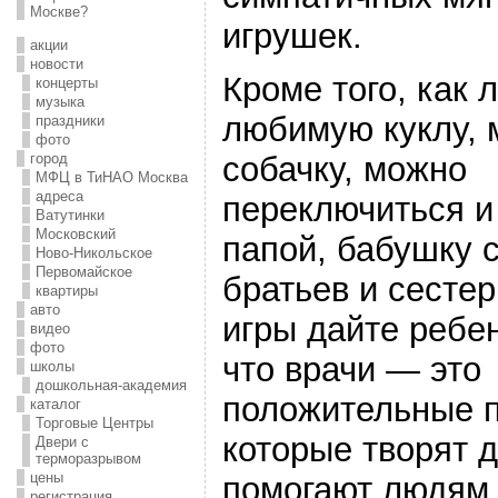
Москве?
игрушек.
акции
новости
Кроме того, как 
концерты
музыка
любимую куклу, 
праздники
фото
город
собачку, можно
МФЦ в ТиНАО Москва
адреса
переключиться и
Ватутинки
Московский
папой, бабушку 
Ново-Никольское
Первомайское
братьев и сесте
квартиры
авто
игры дайте ребен
видео
фото
что врачи — это
школы
дошкольная-академия
положительные 
каталог
Торговые Центры
которые творят 
Двери с
терморазрывом
цены
помогают людям.
регистрация