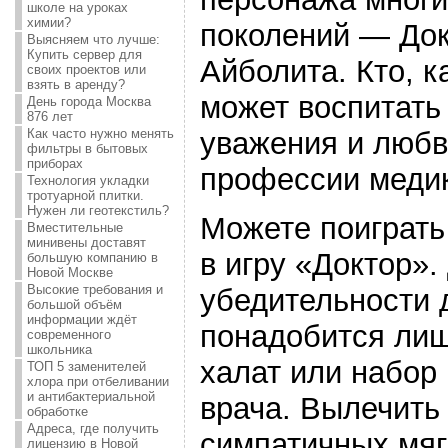
школе на уроках
химии?
поколений — До
Выясняем что лучше:
Купить сервер для
Айболита. Кто, ка
своих проектов или
взять в аренду?
может воспитать
День города Москва
876 лет
уважения и любв
Как часто нужно менять
фильтры в бытовых
приборах
профессии меди
Технология укладки
тротуарной плитки.
Нужен ли геотекстиль?
Можете поиграть
Вместительные
минивены доставят
в игру «Доктор».
большую компанию в
Новой Москве
Высокие требования и
убедительности 
большой объём
информации ждёт
понадобится ли
современного
школьника
халат или набор
ТОП 5 заменителей
хлора при отбеливании
и антибактериальной
врача. Вылечить
обработке
Адреса, где получить
симпатичных мяг
лицензию в Новой